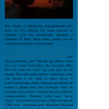
Este mundo é influenciado principalmente pelo
ponto de vista dualista. Em outras palavras, as
criaturas vivas são consideradas separadas e
diferentes de Deus.
Dessa forma, passam por um
sofrimento tremendo e desnecessário.
De acordo com o Trika (Shivaísmo Não-dual da
Caxemira), nada pode ser distinto, ou separado, de
Deus, porque Ele é tudo e toda a Criação é Ele.
Isso
não é panteísmo, pois Trika diz que Deus é todos
nós e nós somos todos Deus, não uma parte d'Ele.
Ele vive como um “todo” em cada parte de sua
criação. Essa ideia pode parecer controversa, como
sem dúvida o são todas as ideias novas.
É
controverso porque abala a estrutura egocêntrica do
homem e produz nele uma revolução. Antes de
descartar novas ideias, o homem deveria estudá-las
cuidadosamente. Portanto, todas essas "novas
ideias"
- por assim dizer, já que o Trika tem mais de
1.000 anos -
postuladas pelo Shivaísmo Não-dual