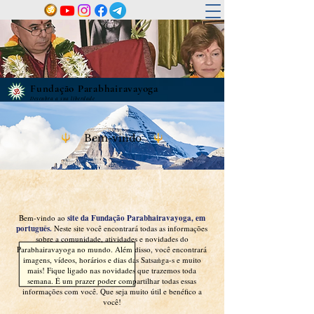
Fundação Parabhairavayoga
Descubra a sua liberdade
Bem-vindo
Bem-vindo ao
site da Fundação Parabhairavayoga, em
português.
Neste site você encontrará todas as informações
sobre a comunidade, atividades e novidades do
Parabhairavayoga no mundo. Além disso, você encontrará
imagens, vídeos, horários e dias das Satsaṅga-s e muito
mais! Fique ligado nas novidades que trazemos toda
semana. É um prazer poder compartilhar todas essas
informações com você. Que seja muito útil e benéfico a
você!