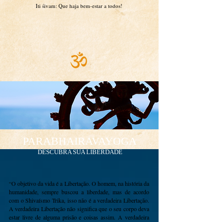
Iti śivam: Que haja bem-estar a todos!
PARABHAIRAVAYOGA
DESCUBRA SUA LIBERDADE
“O objetivo da vida é a Libertação.
O homem, na história da
humanidade, sempre buscou a liberdade, mas de acordo
com o Shivaísmo Trika, isso não é a verdadeira Libertação.
A verdadeira Libertação não significa que o seu corpo deva
estar livre de alguma prisão e coisas assim. A verdadeira