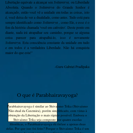
Libertação equivale a alcançar seu
Svātantrya,
ou Liberdade
Absoluta. Quando o
Svātantrya
do Grande Senhor é
alcançado, então você vê a unidade em todas as coisas, isto
é, você deixa de ver a dualidade, como antes. Tudo está para
sempre identificado como
Svātantrya
, como Ele, e esse é o
fim da história chamada 'você em cativeiro'. Deste ponto em
diante, nada irá atrapalhar seu caminho, porque se alguma
coisa parecer para atrapalhá-lo, isso é novamente
Svātantrya.
Esta consciência constante da unidade em tudo
e em todos é a verdadeira Liberdade. Não há conquista
maior do que esta!"
-Guru Gabriel Pradīpaka
O que é Parabhairavayoga?
Parabhairavayoga é similar ao Shivaísmo Trika (Shivaísmo
Não-dual da Caxemira), porém simplificado, com vistas à
obtenção da Libertação o mais rápido possível. Embora o
Shivaísmo Trika seja composto por quatro escolas
filosóficas, o Parabhairavayoga dá ênfase a apenas duas
delas. Por que isso foi feito?
Porque o Shivaísmo Trika é um
universo de conhecimento acadêmico, que nem todos