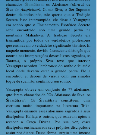
chamados
Śivasūtra-s:
os Aforismos
(sūtra-s)
de
Śiva
(o Auspicioso).
Como Śiva, o Ser Supremo
dentro de todos nós, não queria que a Tradição
Secreta fosse interrompida, ele disse a Vasugupta
em sonho que o Ensinamento Esotérico Secreto
seria encontrado sob uma grande pedra na
montanha Mahādeva. A Tradição Secreta era
transmitida por todos os verdadeiros professores
que ensinavam o verdadeiro significado tântrico.
E,
naquele momento, devido à crescente distorção que
ocorria nas interpretações desses livros sagrados, os
Tantra-s, o próprio Śiva teve que intervir.
Vasugupta acordou, lembrou-se do sonho e foi até o
local onde deveria estar a grande pedra. Ele a
encontrou e, depois de virá-la com um simples
toque de sua mão, confirmou seu sonho.
Vasugupta obteve um conjunto de 77 aforismos,
que foram chamados de "Os Aforismos de Śiva, os
Śivasūtra-s".
Os Śivasūtra-s constituem uma
escritura muito importante na literatura Trika.
Vasugupta ensinou esses aforismos sagrados a seus
discípulos: Kallaṭa e outros, que estavam aptos a
receber a Graça Divina. Por sua vez, esses
discípulos ensinaram aos seus próprios discípulos e
assim por diante. Dessa forma, surgiu uma imensa