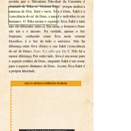
postula que o Shivaísmo Não-dual da Caxemira é
chamado de Trika ou “Sistema Triplo” porque analisa a
natureza de
Śiva, Śakti e nara:
Śiva é Deus, Śakti é a
'consciência do eu' de Deus, e nara é o indivíduo (o ser
humano).
O Trika ensina o seguinte: Śiva, Śakti e nara
não são diferentes entre si. Em suma, o homem e Deus
são um e o mesmo.
Na verdade, apenas o Ser
Supremo, conhecido como Śiva neste sistema
filosófico, é o Ser de todo o universo.
Não há
diferença entre Śiva (Deus) e sua Śakti ('consciência
do eu' de Deus).
Deus É e sabe que Ele É.
Não há a
menor diferença. Por outro lado, Śiva é um nome para
o aspecto estático de Deus, enquanto Śakti é um nome
para o aspecto dinâmico de Deus. Assim, Śiva-Śakti é
a própria liberdade.
LEIA O ARTIGO COMPLETO NO BLOG