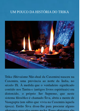
UM POUCO DA HISTÓRIA DO TRIKA
Trika (Shivaísmo Não-dual da Caxemira) nasceu na
Caxemira, uma província ao norte da Índia, no
século IX.
À medida que o verdadeiro significado
contido nos Tantra-s (antigos livros espirituais) era
distorcido,
o próprio Ser Supremo, que neste
sistema filosófico é chamado Śiva, abriu a mente de
Vasugupta (um sábio que vivia na Caxemira àquela
época). Então Śiva disse-lhe para procurar alguns
aforismos gravados numa rocha. Esses aforismos são