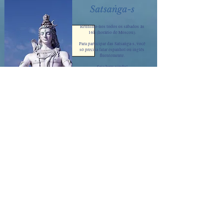
Satsaṅga-s
Reunimo-nos todos os sábados
às
16h (horário de Moscou).
Para participar das Satsaṅga-s, você
só precisa falar espanhol ou inglês
fluentemente.
Seja bem-vindo!
Clique aqui para participar das Satsaṅga-s
Novedades
Āśrama
Temos o prazer de anunciar o auspicioso
projeto de formação de um Āśrama em
Buenos Aires, Argentina!
O objetivo é
proporcionar refúgio a todos aqueles
aspirantes que desejam dedicar as suas
vidas à Libertação.