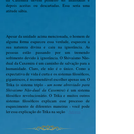
da Caxemira devem primeiro ser analisadas e
depois aceitas ou descartadas. Essa seria uma
atitude sábia.
Apesar da unidade acima mencionada, o homem de
alguma forma esqueceu essa verdade, esqueceu a
sua natureza divina e caiu na ignorância. As
pessoas estão passando por um tremendo
sofrimento devido à ignorância. O Shivaísmo Não-
dual da Caxemira é um caminho de salvação para a
humanidade. Claro, ele não é o único. Como a
expectativa de vida é curta e os sistemas filosóficos,
gigantescos, é recomendável escolher apenas um. O
Trika (o sistema triplo
- um nome abreviado para
Shivaísmo Não-dual da Caxemira
) é um sistema
filosófico revolucionário. O Trika e muitos outros
sistemas filosóficos explicam esse processo de
esquecimento de diferentes maneiras - você pode
ler essa explicação do Trika na seção
"
Artigos
"