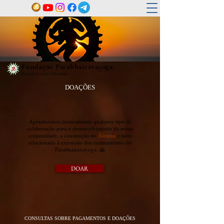
Fundação Parabhairavayoga
Descubra a sua liberdade
DOAÇÕES
Agradecemos imensamente qualquer tipo de
colaboração para o desenvolvimento da nossa
comunidade, a construção do
Āśrama
e tudo
relacionado à expansão dos ensinamentos do
Parabhairavayoga. 🙏
DOAR
CONSULTAS SOBRE PAGAMENTOS E DOAÇÕES