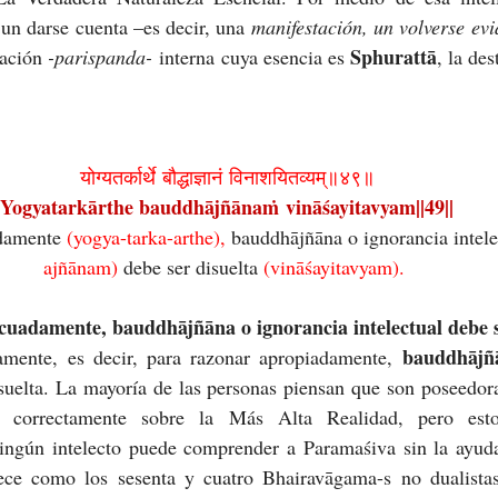
 un darse cuenta –es decir, una 
manifestación, un volverse evi
Sphurattā
ración 
-parispanda-
 interna cuya esencia es 
, la des
योग्यतर्कार्थे बौद्धाज्ञानं विनाशयितव्यम्॥४९॥
Yogyatarkārthe bauddhājñānaṁ vināśayitavyam||49||
damente 
(yogya-tarka-arthe), 
bauddhājñāna o ignorancia intele
ajñānam) 
debe ser disuelta 
(vināśayitavyam).
cuadamente, bauddhājñāna o ignorancia intelectual debe s
bauddhājñ
mente, es decir, para razonar apropiadamente, 
suelta. La mayoría de las personas piensan que son poseedora
ar correctamente sobre la Más Alta Realidad, pero esto
ingún intelecto puede comprender a Paramaśiva sin la ayuda
ece como los sesenta y cuatro Bhairavāgama-s no dualista