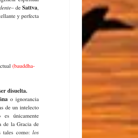
Sattva
dente
– de 
, 
tellante y perfecta 
ctual 
(bauddha-
er disuelta.
āna 
o ignorancia 
s de un intelecto 
 es únicamente 
 de la Gracia de 
s tales como: 
los 