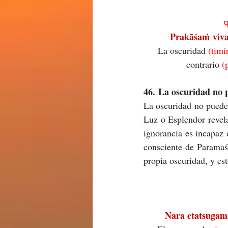
प
Prakāśaṁ viva
La oscuridad 
(timi
contrario 
(
46. La oscuridad no p
La oscuridad no puede /
Luz o Esplendor revela
ignorancia es incapaz 
consciente de Paramaś
propia oscuridad, y es
Nara etatsugam