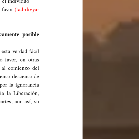
 el individuo 
 favor 
(tad-divya-
camente posible 
esta verdad fácil 
favor, en otras 
 al comienzo del 
enso descenso de 
or la ignorancia 
a la Liberación, 
rtes, aun así, su 