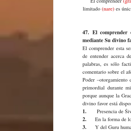
El comprender 
(gr
limitado 
(nare) 
es únic
47. El comprender e
mediante Su divino fa
El comprender esta sen
de entender acerca d
palabras, es sólo fac
comentario sobre el af
Poder –otorgamiento d
primordial durante mi
porque aunque la Graci
divino favor está disp
1.      
Presencia de Ś
2.     
En la forma de l
3.     
Y del Guru human