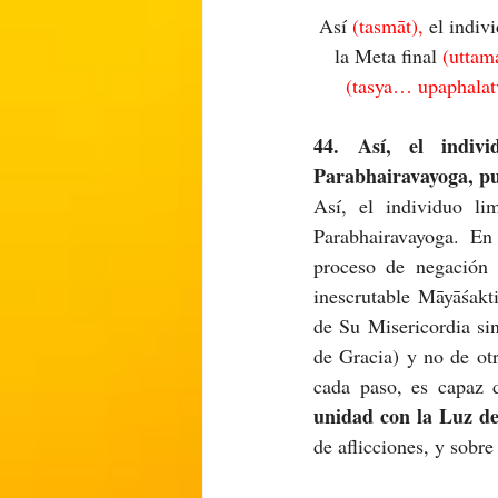
Así 
(tasmāt), 
el indiv
la Meta final 
(uttama
(tasya… upaphalat
44. Así, el indiv
Parabhairavayoga, pu
Así, el individuo li
Parabhairavayoga. En
proceso de negación 
inescrutable Māyāśakt
de Su Misericordia si
de Gracia) y no de otr
cada paso, es capaz 
unidad con la Luz d
de aflicciones, y sobre