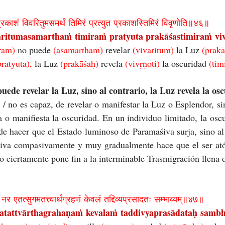
्रकाशं विवरितुमसमर्थं तिमिरं प्रत्युत प्रकाशस्तिमिरं विवृणोति॥४६॥
ritumasamarthaṁ timiraṁ pratyuta prakāśastimiraṁ vivṛṇ
ram) 
no puede 
(asamartham) 
revelar 
(vivaritum) 
la Luz 
(prakā
pratyuta), 
la Luz 
(prakāśaḥ) 
revela 
(vivṛṇoti) 
la oscuridad 
(tim
uede revelar la Luz, sino al contrario, la Luz revela la os
 no es capaz, de revelar o manifestar la Luz o Esplendor, sino
 o manifiesta la oscuridad. En un individuo limitado, la oscu
de hacer que el Estado luminoso de Paramaśiva surja, sino al 
iva compasivamente y muy gradualmente hace que el ser at
to ciertamente pone fin a la interminable Trasmigración llena 
नर एतत्सुगमतत्त्वार्थग्रहणं केवलं तद्दिव्यप्रसादतः सम्भाव्यम्॥४७॥
atattvārthagrahaṇaṁ kevalaṁ taddivyaprasādataḥ sambhā