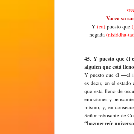
यच्
Yacca sa sa
Y 
(ca) 
puesto que 
(
negada 
(niṣiddha-tad
45. Y puesto que él e
alguien que está llen
Y puesto que él —el i
es decir, en el estado
que está lleno de osc
emociones y pensamient
mismo, y, en consecue
“hazmerreír universa