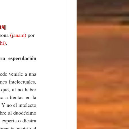
8||
sona 
(janam) 
por 
hi)
.
a especulación 
de venirle a una 
es intelectuales, 
 que, al no haber 
 a tientas en la 
Y no el intelecto 
obre al duodécimo 
 experta o diestra 
encia espiritual 