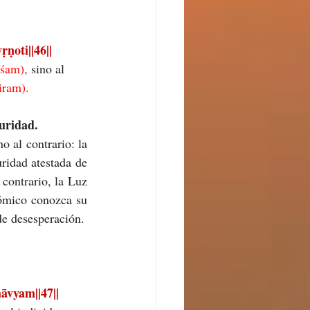
oti||46||
śam), 
sino al 
iram).
curidad.
 al contrario: la 
ridad atestada de 
contrario, la Luz 
ómico conozca su 
de desesperación.
vyam||47||