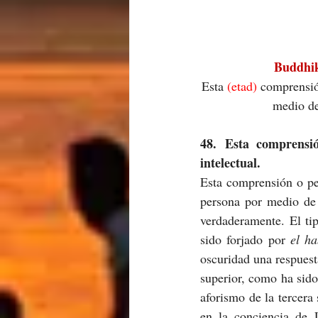
Buddhi
Esta 
(etad) 
comprensi
medio d
48. Esta comprensi
intelectual.
Esta comprensión o per
persona por medio de m
verdaderamente. El tip
sido forjado por 
el h
oscuridad una respuesta
superior, como ha sido
aforismo de la tercera 
en la conciencia de L