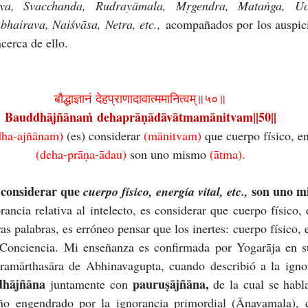
jaya, Svacchanda, Rudrayāmala, Mṛgendra, Mataṅga, Ucc
airava, Naiśvāsa, Netra, etc.,
 acompañados por los auspici
cerca de ello.
बौद्धाज्ञानं देहप्राणादावात्ममानित्वम्॥५०॥
Bauddhājñānaṁ dehaprāṇādāvātmamānitvam||50||
dha-ajñānam) 
(es) considerar 
(mānitvam) 
que cuerpo físico, en
(deha-prāṇa-ādau) 
son uno mismo 
(ātma).
considerar que 
son uno m
cuerpo físico, energía vital, etc., 
rancia relativa al intelecto, es considerar que cuerpo físico, e
 palabras, es erróneo pensar que los inertes: cuerpo físico, ene
 Conciencia. Mi enseñanza es confirmada por Yogarāja en su
amārthasāra de Abhinavagupta, cuando describió a la ignor
dhājñāna
pauruṣājñāna, 
 juntamente con 
de la cual se habl
ño engendrado por la ignorancia primordial (Āṇavamala), c