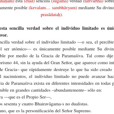
ahaṇam) 
esta 
(etad) 
sencilla 
(sugama) 
verdad 
(tattvārtha) 
sobre
amente posible 
(kevalam… sambhāvyam) 
mediante Su divino
prasādataḥ).
sta sencilla verdad sobre el individuo limitado es úni
vor.
cilla verdad sobre el individuo limitado —o sea, el percibir 
el ser atómico— es únicamente posible mediante Su divino 
tible por medio de la Gracia de Paramaśiva. Tal como dije
orismo 44, sin la ayuda del Gran Señor, que aparece como int
e Gracia– que rápidamente destruye lo que ha sido creado p
l nacimientos, el individuo limitado no puede avanzar haci
a de Paramaśiva exista en diferentes intensidades en todas pa
onible en grandes cantidades –abundantemente– sólo en:
iva —que es el Propio Ser—,
os sesenta y cuatro Bhairavāgama-s no dualistas.
o, que es la personificación del Señor Supremo.