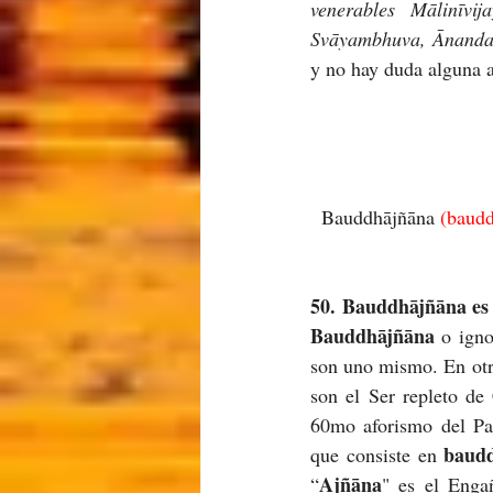
venerables Mālinīvi
Svāyambhuva, Ānandabh
y no hay duda alguna a
Bauddhājñāna 
(baud
50. Bauddhājñāna es 
Bauddhājñāna 
o igno
son uno mismo. En otras
son el Ser repleto de
60mo aforismo del Par
baud
que consiste en 
Ajñāna
“
" es el Enga