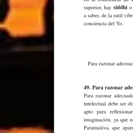
 siddhi
superior, hay
 o
a saber, de la sutil vib
conciencia del Yo.
Para razonar adecua
49. Para razonar ade
Para razonar adecuada
intelectual
debe ser di
apto para reflexion
imaginación, ya que n
Paramaśiva, que apar