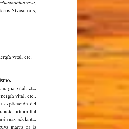
huṣmabhairava, 
osos Śivasūtra-s; 
ergía vital, etc. 
ismo.
nergía vital, etc. 
rgía vital, etc., 
 explicación del 
ancia primordial 
ará más adelante. 
uya marca es la 