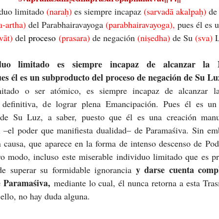
iduo limitado 
(naraḥ) 
es siempre incapaz 
(sarvadā akalpaḥ) 
de
-artha) 
del Parabhairavayoga 
(parabhairavayoga), 
pues él es 
vāt) 
del 
proceso
 (prasara) 
de negación 
(niṣedha) 
de Su 
(sva) 
iduo limitado es siempre incapaz de alcanzar la M
es él es un subproducto del proceso de negación de Su Lu
mitado o ser atómico, es siempre incapaz de alcanzar la
 definitiva, de lograr plena Emancipación. Pues él es un 
de Su Luz, a saber, puesto que él es una creación manuf
i –el poder que manifiesta dualidad– de Paramaśiva. Sin em
n causa, que aparece en la forma de intenso descenso de Pod
o modo, incluso este miserable individuo limitado que es pro
y darse cuenta compl
de superar su formidable ignorancia 
e Paramaśiva,
 mediante lo cual, él nunca retorna a esta Tras
 ello, no hay duda alguna.