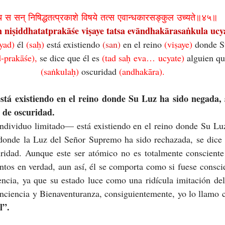
च स सन् निषिद्धतत्प्रकाशे विषये तत्स एवान्धकारसङ्कुल उच्यते॥४५॥
n niṣiddhatatprakāśe viṣaye tatsa evāndhakārasaṅkula ucyat
yad) 
él 
(saḥ) 
está existiendo 
(san)
 en el reino 
(viṣaye) 
donde S
-prakāśe), 
se dice que él es 
(tad saḥ eva… ucyate) 
alguien qu
(saṅkulaḥ) 
oscuridad 
(andhakāra).
stá existiendo en el reino donde Su Luz ha sido negada, s
o de oscuridad.
ndividuo limitado— está existiendo en el reino donde Su Luz
 donde la Luz del Señor Supremo ha sido rechazada, se dice q
uridad. Aunque este ser atómico no es totalmente consciente 
os en verdad, aun así, él se comporta como si fuese conscien
ncia, ya que su estado luce como una ridícula imitación del
l”.