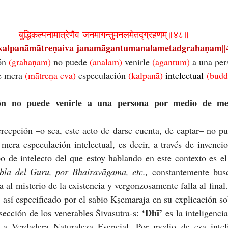
बुद्धिकल्पनामात्रेणैव जनमागन्तुमनलमेतद्ग्रहणम्॥४८॥
kalpanāmātreṇaiva janamāgantumanalametadgrahaṇam||4
ón 
(grahaṇam) 
no puede 
(analam) 
venirle 
(āgantum) 
a una per
e mera 
(mātreṇa eva) 
especulación 
(kalpanā) 
intelectual
 (budd
ón no puede venirle a una persona por medio de mer
cepción –o sea, este acto de darse cuenta, de captar– no pue
era especulación intelectual, es decir, a través de invencion
o de intelecto del que estoy hablando en este contexto es el
abla del Guru, por Bhairavāgama, etc.,
 constantemente busca
 al misterio de la existencia y vergonzosamente falla al final. 
 así especificado por el sabio Kṣemarāja en su explicación s
‘Dhī’
sección de los venerables Śivasūtra-s: 
 es la inteligencia
a Verdadera Naturaleza Esencial. Por medio de esa intelig