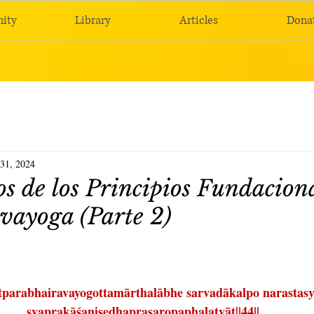
ity
Library
Articles
Dona
 31, 2024
s de los Principios Fundaciona
vayoga (Parte 2)
parabhairavayogottamārthalābhe sarvadākalpo narastasy
svaprakāśaniṣedhaprasaropaphalatvāt||44||