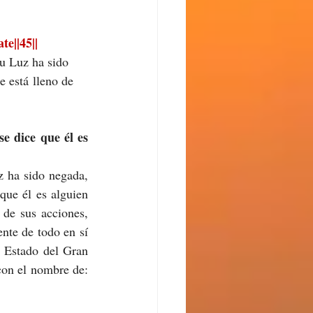
e||45||
u Luz ha sido 
e está lleno de 
e dice que él es 
 ha sido negada, 
ue él es alguien 
de sus acciones, 
te de todo en sí 
 Estado del Gran 
Señor rebosante de Conciencia y Bienaventuranza, consiguientemente, yo lo llamo con el nombre de: 