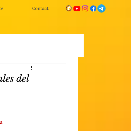
te
Contact
les del
a 