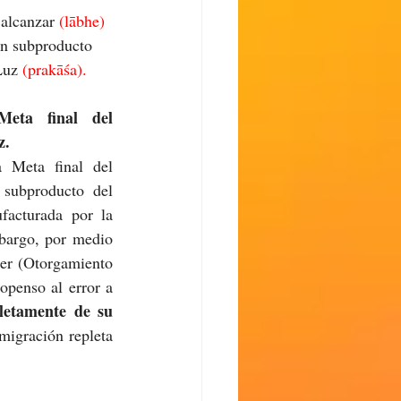
 alcanzar 
(lābhe) 
un subproducto 
Luz 
(prakāśa).
eta final del 
z.
 Meta final del 
subproducto del 
acturada por la 
bargo, por medio 
er (Otorgamiento 
penso al error a 
etamente de su 
migración repleta 