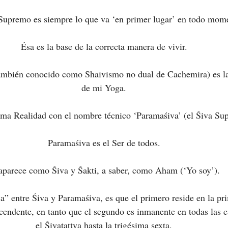
Supremo es siempre lo que va ‘en primer lugar’ en todo mom
Ésa es la base de la correcta manera de vivir.
también conocido como Shaivismo no dual de Cachemira) es la 
de mi Yoga.
ma Realidad con el nombre técnico ‘Paramaśiva’ (el Śiva Su
Paramaśiva es el Ser de todos.
aparece como Śiva y Śakti, a saber, como Aham (‘Yo soy’).
ca” entre Śiva y Paramaśiva, es que el primero reside en la pr
cendente, en tanto que el segundo es inmanente en todas las c
el Śivatattva hasta la trigésima sexta.