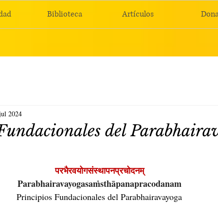
dad
Biblioteca
Artículos
Dona
jul 2024
 Fundacionales del Parabhaira
परभैरवयोगसंस्थापनप्रचोदनम्
Parabhairavayogasaṁsthāpanapracodanam
Principios Fundacionales del Parabhairavayoga