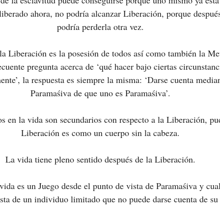
de la esclavitud puede conseguirse porque uno mismo ya está 
liberado ahora, no podría alcanzar Liberación, porque después
podría perderla otra vez.
la Liberación es la posesión de todos así como también la Met
ecuente pregunta acerca de ‘qué hacer bajo ciertas circunstanci
ente’, la respuesta es siempre la misma: ‘Darse cuenta median
Paramaśiva de que uno es Paramaśiva’.
os en la vida son secundarios con respecto a la Liberación, pu
Liberación es como un cuerpo sin la cabeza.
La vida tiene pleno sentido después de la Liberación.
ida es un Juego desde el punto de vista de Paramaśiva y cual
ista de un individuo limitado que no puede darse cuenta de su