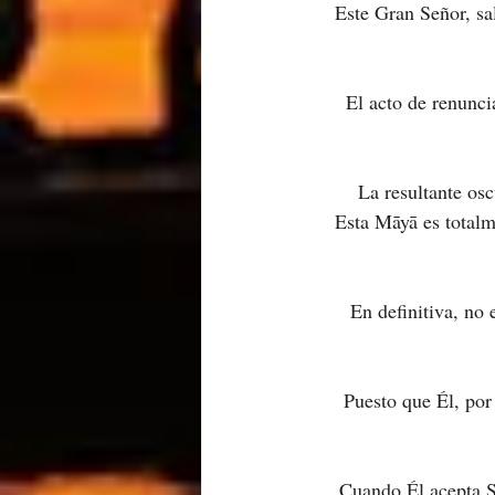
Este Gran Señor, sa
El acto de renunc
La resultante os
Esta Māyā es totalm
En definitiva, no 
Puesto que Él, por
Cuando Él acepta Su