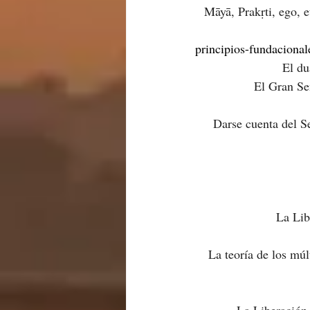
Māyā, Prakṛti, ego, e
principios-fundacional
El du
El Gran Señ
Darse cuenta del S
La Lib
La teoría de los múl