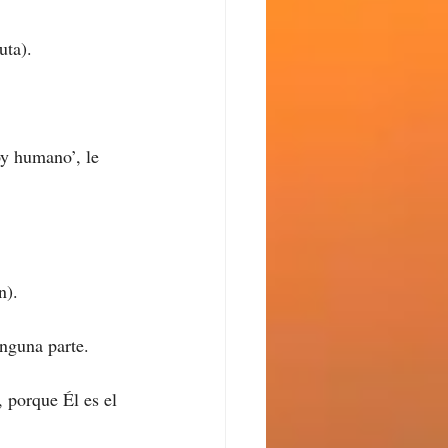
uta).
oy humano’, le 
n).
nguna parte.
 porque Él es el 