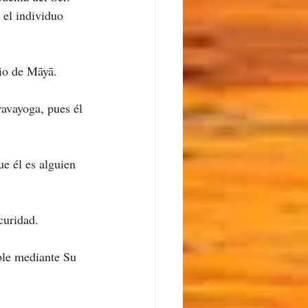
 el individuo 
io de Māyā.
ravayoga, pues él 
e él es alguien 
curidad.
ble mediante Su 