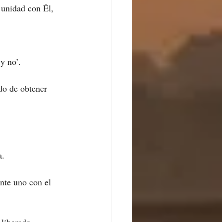
 unidad con Él, 
y no’.
do de obtener 
a.
nte uno con el 