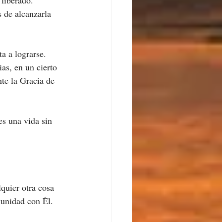
liberado.
 de alcanzarla 
a a lograrse.
as, en un cierto 
te la Gracia de 
es una vida sin 
quier otra cosa 
 unidad con Él.