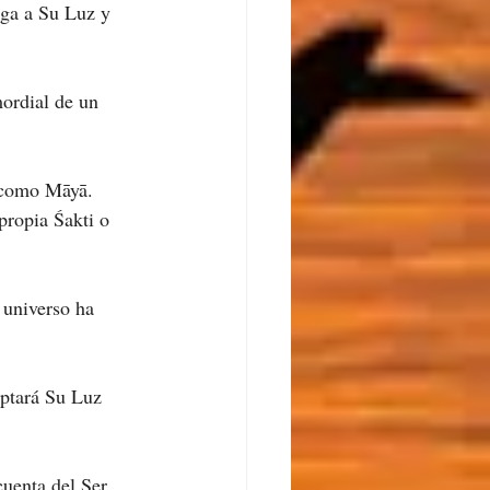
ega a Su Luz y 
ordial de un 
e como Māyā.
propia Śakti o 
 universo ha 
eptará Su Luz 
uenta del Ser.