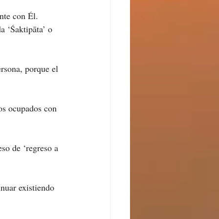
nte con Él.
a ‘Śaktipāta’ o 
ersona, porque el 
los ocupados con 
eso de ‘regreso a 
nuar existiendo 