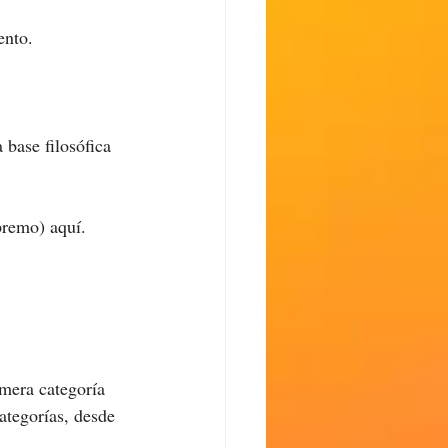
ento.
base filosófica 
premo) aquí.
imera categoría 
ategorías, desde 