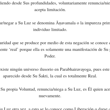
liendo desde Sus profundidades, voluntariamente renuncia/ni
acepta limitación.
iar/negar a Su Luz se denomina Āṇavamala o la impureza prim
individuo limitado.
curidad que se produce por medio de esta negación se conoc
ente ‘real’ porque ella es solamente una manifestación de Su 
Poder.
existe ningún universo ilusorio en Parabhairavayoga, pues este
aparecido desde Su Śakti, la cual es totalmente Real.
 Su propia Voluntad, renuncia/niega a Su Luz, es Él quien ac
nuevamente.
 Luz otra vez, a esto se lo conoce como Liberación o darse c