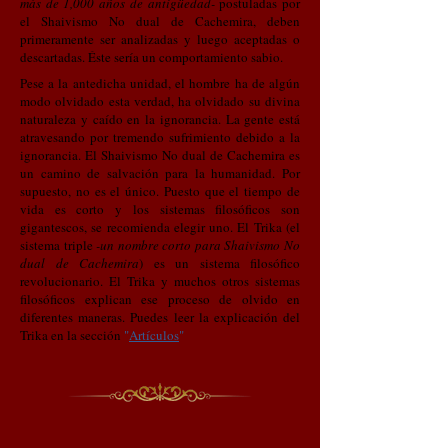
más de 1,000 años de antigüedad-
postuladas por
el Shaivismo No dual de Cachemira, deben
primeramente ser analizadas y luego aceptadas o
descartadas. Éste sería un comportamiento sabio.
Pese a la antedicha unidad, el hombre ha de algún
modo olvidado esta verdad, ha olvidado su divina
naturaleza y caído en la ignorancia. La gente está
atravesando por tremendo sufrimiento debido a la
ignorancia. El Shaivismo No dual de Cachemira es
un camino de salvación para la humanidad. Por
supuesto, no es el único. Puesto que el tiempo de
vida es corto y los sistemas filosóficos son
gigantescos, se recomienda elegir uno. El Trika (el
sistema triple
-un nombre corto para Shaivismo No
dual de Cachemira
) es un sistema filosófico
revolucionario. El Trika y muchos otros sistemas
filosóficos explican ese proceso de olvido en
diferentes maneras. Puedes leer la explicación del
Trika en la sección
"
Artículos
"