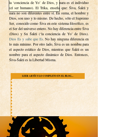
la ‘conciencia de Yo’ de Dios, y nara es el individuo
(el ser humano).
El Trika, enseña que: Śiva, Śakti y
nara no son diferentes entre sí. En suma, el hombre y
Dios, son uno y lo mismo.
De hecho, sólo el Supremo
Ser, conocido como Śiva en este sistema filosófico, es
el Ser del universo entero.
No hay diferencia entre Śiva
(Dios) y Su Śakti (‘la conciencia de Yo’ de Dios).
Dios Es y sabe que Es.
No hay ninguna diferencia en
lo más mínimo. Por otro lado, Śiva es un nombre para
el aspecto estático de Dios, mientras que Śakti es un
nombre para el aspecto dinámico de Dios. Entonces,
Śiva-Śakti es la Libertad Misma.
LEER ARTÍCULO COMPLETO EN EL BLOG...