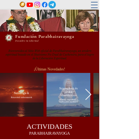
Fundación Parabhairavayoga
Descubre tu Libertad
Bienvenidos al Sitio Web oficial de Parabhairavayoga, un sendero
espiritual basado en el Shaivismo No Dual de Cachemira, para el logro
de la Liberación Espiritual.
¡Últimas Novedades!
Szanszkrit és
Trika
Satsaṅga-k
Shaivizmus
Részvételi információk
Maradj naprakész a
legfrissebb hírekkel!
ACTIVIDADES
PARABHAIRAVAYOGA