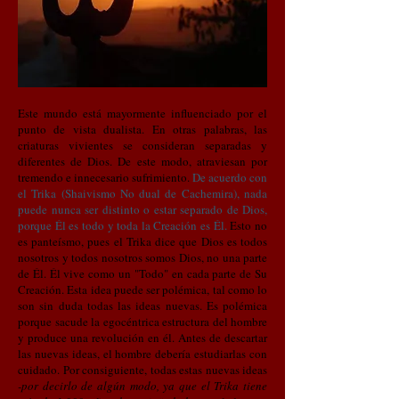
​Este mundo está mayormente influenciado por el
punto de vista dualista. En otras palabras, las
criaturas vivientes se consideran separadas y
diferentes de Dios.
De este modo, atraviesan por
tremendo e innecesario sufrimiento.
De acuerdo con
el Trika (Shaivismo No dual de Cachemira), nada
puede nunca ser distinto o estar separado de Dios,
porque Él es todo y toda la Creación es Él.
Esto no
es panteísmo, pues el Trika dice que Dios es todos
nosotros y todos nosotros somos Dios, no una parte
de Él.
Él vive como un "Todo" en cada parte de Su
Creación. Esta idea puede ser polémica, tal como lo
son sin duda todas las ideas nuevas.
Es polémica
porque sacude la egocéntrica estructura del hombre
y produce una revolución en él. Antes de descartar
las nuevas ideas, el hombre debería estudiarlas con
cuidado. Por consiguiente, todas estas nuevas ideas
-por decirlo de algún modo, ya que el Trika tiene