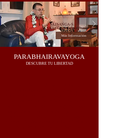
SATSAṄGA-S
Con Guru Gabriel Pradīpaka
Más Información
PARABHAIRAVAYOGA
DESCUBRE TU LIBERTAD
"La meta de la vida es la Liberación. El
hombre ha buscado la libertad siempre en la
historia humana, pero según el Shaivismo
Trika, eso no es verdadera Liberación. La
verdadera Liberación no significa que tu
cuerpo debería ser libre de alguna prisión y
cosas así. La verdadera Liberación equivale a
alcanzar Su
Svātantrya
o Libertad Absoluta.
Cuando el
Svātantrya
del Gran Señor se logra,
entonces ves unidad en todas las cosas, es
decir, dejas de ver dualidad como antes. A