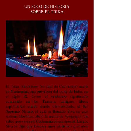
UN POCO DE HISTORIA
SOBRE EL TRIKA
El Trika (Shaivismo No dual de Cachemira) nació
en Cachemira, una provincia del norte de India, en
el siglo IX.
Como el verdadero significado
contenido en los Tantra-s, (antiguos libros
espirituales) estaba siendo distorsionado,
el Ser
Supremo Mismo, el cual es llamado Śiva en este
sistema filosófico, abrió la mente de Vasugupta (un
sabio que vivía en Cachemira en esa época). Luego,
Śiva le dijo que buscase unos aforismos grabados