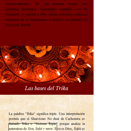
sucesivamente... De esta manera, surgió una
inmensa literatura. Vasugupta cumplió con Su
mandato, y gracias a ello, ahora nosotros podemos
disfrutar de la Enseñanza Esotérica encontrada en
esta gran piedra.
Las bases del Trika
La palabra "Trika" significa triple. Una interpretación
postula que el Shaivismo No dual de Cachemira es
llamado Trika o “Sistema Triple” porque analiza la
naturaleza de
Śiva, Śakti y nara:
Śiva es Dios, Śakti es