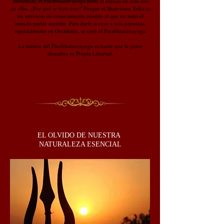
filosóficas, el Parabhairavayoga pone el énfasis en sólo dos
de ellas. ¿Por qué se hizo esto?
Porque el Shaivismo Trika es
un universo de conocimiento erudito al que no todo el
mundo puede acceder.
Para darle acceso a más personas,
especialmente en Occidente, se creó el Parabhairavayoga.
La misión del Parabhairavayoga es hacer que la gente
descubra su Propia Libertad.
EL OLVIDO DE NUESTRA
NATURALEZA ESENCIAL