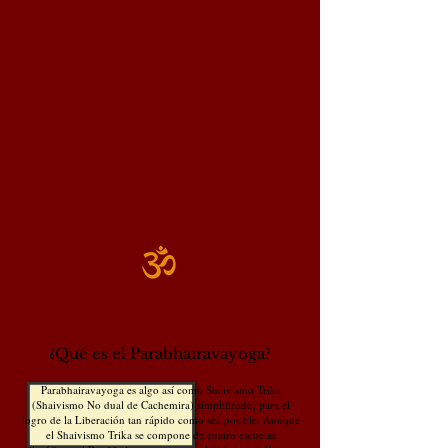
todo se lo identifica por siempre con
Svātantrya
, con Él, y ése es el fin de la historia
llamada 'tú en esclavitud'. Desde este punto en
adelante nada se pondrá en tu camino, porque
si algo aparentemente se pone en tu camino,
eso es otra vez
Svātantrya.
Esta conciencia
constante de unidad en todo es verdadera
Libertad. ¡No existe ningún otro logro más
grande que esto!​"
~ Guru Gabriel Pradīpaka​
¿Qué es el Parabhairavayoga?
Parabhairavayoga es algo así como Shaivismo Trika
(Shaivismo No dual de Cachemira) simplificado,
para el
logro de la Liberación tan rápido como sea posible. Aunque
el Shaivismo Trika se compone de cuatro escuelas