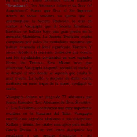
en una roca. Estos aforismos fueron llamados
"Śivasūtra-s":
"los Aforismos
(sūtra-s)
de Śiva
(el
Auspicioso)".
Puesto que Śiva, el Ser Supremo
dentro de todos nosotros, no quería que se
interrumpiese la Secreta Tradición, le dijo en
sueños a Vasugupta que la Secreta Enseñanza
Esotérica se hallaba bajo una gran piedra en la
montaña Mahādeva. La Secreta Tradición estaba
compuesta por todos los verdaderos maestros que
habían enseñado el Real significado Tántrico.
Y
ahora, debido a la creciente distorsión que ocurría
con los significados contenidos en esos sagrados
libros, los Tantra-s, Śiva Mismo tuvo que
intervenir.
Vasugupta despertó, recordó el sueño y
se dirigió al sitio donde se suponía que estaba la
gran piedra. La halló, y después de darla vuelta
mediante un mero toque de la mano, confirmó su
sueño.
Vasugupta obtuvo un juego de 77 aforismos que
fueron llamados "Los Aforismos de Śiva, Śivasūtra-
s".
Los Śivasūtra-s constituyen una muy importante
escritura en la literatura del Trika. Vasugupta
enseñó esos sagrados aforismos a sus discípulos:
Kallaṭa y demás, los cuales eran aptos para recibir
Gracia Divina. A su vez, estos discípulos los
enseñaron a sus propios discípulos y así