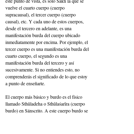
este punto de vista, es sólo Śakti la que se 
vuelve el cuarto cuerpo (cuerpo 
supracausal), el tercer cuerpo (cuerpo 
causal), etc. Y cada uno de estos cuerpos, 
desde el tercero en adelante, es una 
manifestación burda del cuerpo ubicado 
inmediatamente por encima. Por ejemplo, el 
tercer cuerpo es una manifestación burda del 
cuarto cuerpo, el segundo es una 
manifestación burda del tercero y así 
sucesivamente. Si no entiendes esto, no 
comprenderás el significado de lo que estoy 
a punto de enseñarte.
El cuerpo más básico y burdo es el físico 
llamado Sthūladeha o Sthūlaśarīra (cuerpo 
burdo) en Sánscrito. A este cuerpo burdo se 
lo identifica generalmente con el Ser, o sea, 
piensas que la verdadera persona es su 
cuerpo físico. Esto es ignorancia en su más 