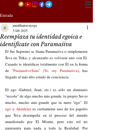
Entrada
parabhairavayoga
5 feb 2025
Reemplaza tu identidad egoica e
identifícate con Paramaśiva
El Ser Supremo se llama Paramaśiva o simplemente 
Śiva en Trika, y alcanzarlo es volverse uno con Él. 
Cuando te identificas totalmente con Él en la forma 
de 
"Paramaśivo'ham" (Yo soy Paramaśiva)
, has 
llegado al más alto estado de conciencia. 
El ego (Gabriel, Juan, etc.) es sólo un diminuto 
"recorte" de algo mucho más grande. tu propio Ser es 
mucho, mucho más grande que tu mero "ego". El 
ego
 o 
Ahaṅkāra
 es ciertamente uno de los papeles 
que Śiva desempeña en el proceso del mundo 
manifestado por Él Mismo, pero este rol no 
representa para nada a toda la Realidad. Por 