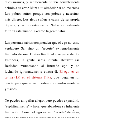
ellos mismos, y acordemente sufren horriblemente 
debido a su error. Mira a tu alrededor si no me crees. 
Los pobres sufren porque son pobres y necesitan 
más dinero. Los ricos sufren a causa de su propia 
riqueza, y así sucesivamente. Nadie es realmente 
feliz en este mundo, excepto la gente sabia. 
Las personas sabias comprenden que el ego no es su 
verdadero Ser sino un "recorte" extremadamente 
limitado de una Divina Realidad que yace detrás. 
Entonces, la gente sabia intenta alcanzar esa 
Realidad renunciando al limitado ego, y no 
luchando ignorantemente contra él. 
El ego es
un 
tattva (15) en el sistema Trika
, que juega un rol 
crucial para que se manifiesten los mundos mentales 
y físicos.
No puedes aniquilar al ego, pero puedes expandirlo 
"espiritualmente" y hacer que abandone su inherente 
limitación. Como el ego es un "recorte" de Śiva, 
cuando lo expandes espiritualmente, el ego regresa a 