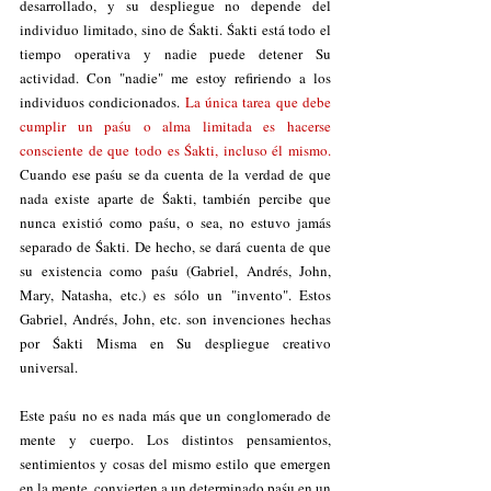
desarrollado, y su despliegue no depende del 
individuo limitado, sino de Śakti. Śakti está todo el 
tiempo operativa y nadie puede detener Su 
actividad. Con "nadie" me estoy refiriendo a los 
individuos condicionados. 
La única tarea que debe 
cumplir un paśu o alma limitada es hacerse 
consciente de que todo es Śakti, incluso él mismo.
Cuando ese paśu se da cuenta de la verdad de que 
nada existe aparte de Śakti, también percibe que 
nunca existió como paśu, o sea, no estuvo jamás 
separado de Śakti. De hecho, se dará cuenta de que 
su existencia como paśu (Gabriel, Andrés, John, 
Mary, Natasha, etc.) es sólo un "invento". Estos 
Gabriel, Andrés, John, etc. son invenciones hechas 
por Śakti Misma en Su despliegue creativo 
universal. 
Este paśu no es nada más que un conglomerado de 
mente y cuerpo. Los distintos pensamientos, 
sentimientos y cosas del mismo estilo que emergen 
en la mente, convierten a un determinado paśu en un 