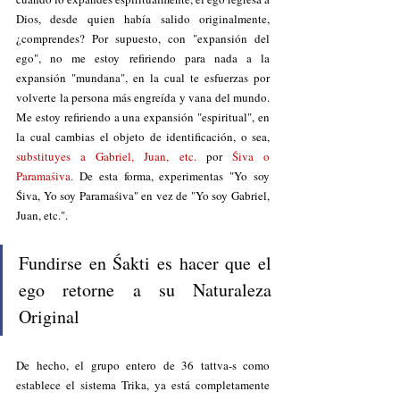
Dios, desde quien había salido originalmente, 
¿comprendes? Por supuesto, con "expansión del 
ego", no me estoy refiriendo para nada a la 
expansión "mundana", en la cual te esfuerzas por 
volverte la persona más engreída y vana del mundo. 
Me estoy refiriendo a una expansión "espiritual", en 
la cual cambias el objeto de identificación, o sea, 
substituyes a Gabriel, Juan, etc.
por 
Śiva o 
Paramaśiva
.
 De esta forma, experimentas "Yo soy 
Śiva, Yo soy Paramaśiva" en vez de "Yo soy Gabriel, 
Juan, etc.".  
Fundirse en Śakti es hacer que el 
ego retorne a su Naturaleza 
Original
De hecho, el grupo entero de 36 tattva-s como 
establece el sistema Trika, ya está completamente 