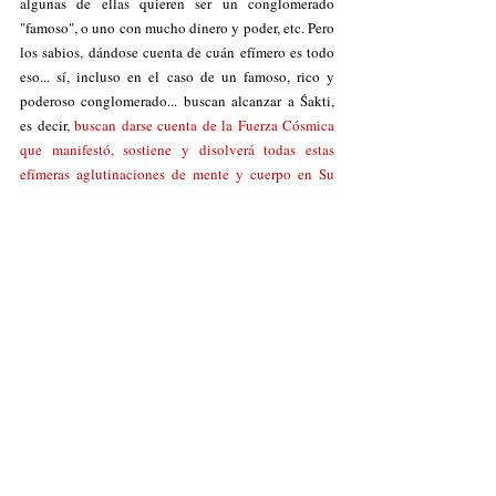
algunas de ellas quieren ser un conglomerado 
"famoso", o uno con mucho dinero y poder, etc. Pero 
los sabios, dándose cuenta de cuán efímero es todo 
eso... sí, incluso en el caso de un famoso, rico y 
poderoso conglomerado... buscan alcanzar a Śakti, 
es decir, 
buscan darse cuenta de la Fuerza Cósmica 
que manifestó, sostiene y disolverá todas estas 
efímeras aglutinaciones de mente y cuerpo en Su 
propio Ser. 
Vuélvete un sabio entonces.
Una simple manera de tomar conciencia de la Fuerza 
Cósmica detrás de todos los conglomerados es 
prestar atención a los intervalos o brechas que 
existen entre los pensamientos. Recuerda que los 
pensamientos pertenecen al conglomerado, pero Eso 
que existe entre ellos no pertenece al conglomerado. 
Eso es Śakti o Poder Divino, el cual no es pensable 
sino el pensador mismo. Se comporta como un hilo 
conectando muchos pensamientos que están 
enhebrados o ensartados en Ella como cuentas en un 
collar. No le prestes atención a las cuentas 