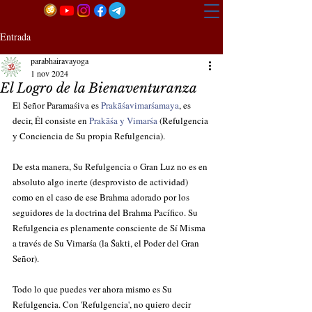
Entrada
parabhairavayoga
1 nov 2024
El Logro de la Bienaventuranza
El Señor Paramaśiva es 
Prakāśavimarśamaya
, es 
decir, Él consiste en 
Prakāśa y Vimarśa 
(Refulgencia 
y Conciencia de Su propia Refulgencia). 
De esta manera, Su Refulgencia o Gran Luz no es en 
absoluto algo inerte (desprovisto de actividad) 
como en el caso de ese Brahma adorado por los 
seguidores de la doctrina del Brahma Pacífico. Su 
Refulgencia es plenamente consciente de Sí Misma 
a través de Su Vimarśa (la Śakti, el Poder del Gran 
Señor).
Todo lo que puedes ver ahora mismo es Su 
Refulgencia. Con 'Refulgencia', no quiero decir 