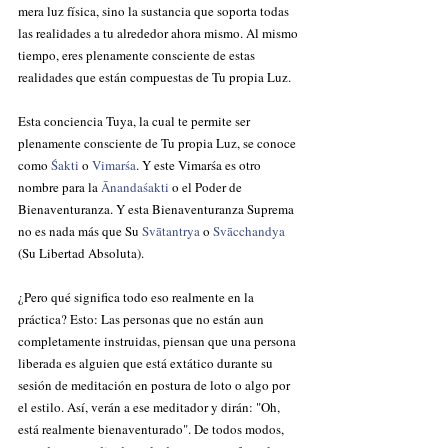
mera luz física, sino la sustancia que soporta todas 
las realidades a tu alrededor ahora mismo. Al mismo 
tiempo, eres plenamente consciente de estas 
realidades que están compuestas de Tu propia Luz.
Esta conciencia Tuya, la cual te permite ser 
plenamente consciente de Tu propia Luz, se conoce 
como 
Śakti 
o 
Vimarśa
. Y este Vimarśa es otro 
nombre para la 
Ānandaśakti 
o el Poder de 
Bienaventuranza. Y esta Bienaventuranza Suprema 
no es nada más que Su
 Svātantrya
 o 
Svācchandya
(Su Libertad Absoluta).
¿Pero qué significa todo eso realmente en la 
práctica? Esto: Las personas que no están aun 
completamente instruidas, piensan que una persona 
liberada es alguien que está extático durante su 
sesión de meditación en postura de loto o algo por 
el estilo. Así, verán a ese meditador y dirán: "Oh, 
está realmente bienaventurado". De todos modos, 