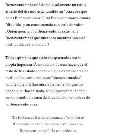
Bienaventuranza está durante solamente un rato y 
el resto del día uno está hundido en "otra cosa que 
no es Bienaventuranza", tal Bienaventuranza estaría 
"dividida" y en consecuencia carecería de valor. 
¿Quién querría una Bienaventuranza así, una 
Bienaventuranza que dura sólo mientras uno está 
meditando, cantando, etc.?
Tales aspirantes que están incapacitados por su 
propia impureza 
(Āṇavamala), 
buscan hacer que el 
resto de los estados aparte del que experimentan en 
meditación, canto, etc. sean "bienaventurados" 
también, pero fallan miserablemente.
 Porque no 
tienen que "hacer" nada, sino únicamente tener la 
correcta actitud acerca de la verdadera naturaleza de 
la Bienaventuranza:                    
"La tristeza es Bienaventuranza", "el dolor es 
Bienaventuranza", "las preocupaciones son 
Bienaventuranza", "la estupidez es 