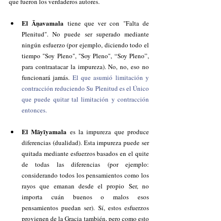
que fueron los verdaderos autores.
El Āṇavamala 
tiene que ver con "Falta de 
Plenitud". No puede ser superado mediante 
ningún esfuerzo (por ejemplo, diciendo todo el 
tiempo "Soy Pleno", "Soy Pleno", “Soy Pleno”, 
para contraatacar la impureza). No, no, eso no 
funcionará jamás. 
El que asumió limitación y 
contracción reduciendo Su Plenitud es el Único 
que puede quitar tal limitación y contracción 
entonces.
El Māyīyamala 
es la impureza que produce 
diferencias (dualidad). Esta impureza puede ser 
quitada mediante esfuerzos basados en el quite 
de todas las diferencias (por ejemplo: 
considerando todos los pensamientos como los 
rayos que emanan desde el propio Ser, no 
importa cuán buenos o malos esos 
pensamientos puedan ser). Sí, estos esfuerzos 
provienen de la Gracia también, pero como esto 