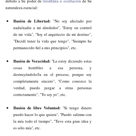
debido a Su poder de 
tirodhāna u ocultación
 de Su 
naturaleza esencial:
Ilusión de Libertad:
 "No soy afectado por 
nada/nadie a mi alrededor", "Estoy en control 
de mi vida", "Soy el arquitecto de mi destino", 
"Decidí tener la vida que tengo", "Siempre he 
permanecido fiel a mis principios", etc.
Ilusión de Veracidad: 
"Le estoy diciendo estas 
cosas horribles a esa persona, y 
destruyéndolo/la en el proceso, porque soy 
completamente sincero", "Como conozco la 
verdad, puedo juzgar a otras personas 
correctamente", "Yo soy yo", etc.
Ilusión de libre Voluntad:
 "Si tengo dinero 
puedo hacer lo que quiera", "Puedo salirme con 
la mía todo el tiempo", "Tuve esta gran idea y 
es sólo mía", etc.