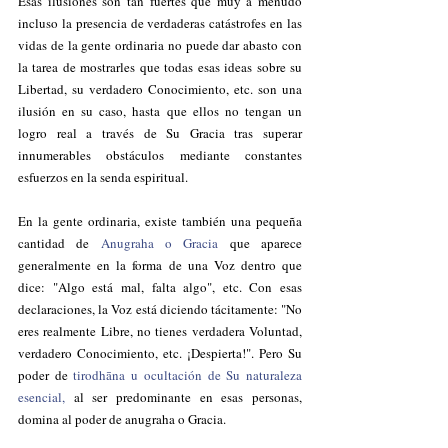
Esas ilusiones son tan fuertes que muy a menudo 
incluso la presencia de verdaderas catástrofes en las 
vidas de la gente ordinaria no puede dar abasto con 
la tarea de mostrarles que todas esas ideas sobre su 
Libertad, su verdadero Conocimiento, etc. son una 
ilusión en su caso, hasta que ellos no tengan un 
logro real a través de Su Gracia tras superar 
innumerables obstáculos mediante constantes 
esfuerzos en la senda espiritual.
En la gente ordinaria, existe también una pequeña 
cantidad de 
Anugraha o Gracia
 que aparece 
generalmente en la forma de una Voz dentro que 
dice: "Algo está mal, falta algo", etc. Con esas 
declaraciones, la Voz está diciendo tácitamente: "No 
eres realmente Libre, no tienes verdadera Voluntad, 
verdadero Conocimiento, etc. ¡Despierta!". Pero Su 
poder de 
tirodhāna u ocultación de Su naturaleza 
esencial, 
al ser predominante en esas personas, 
domina al poder de anugraha o Gracia.