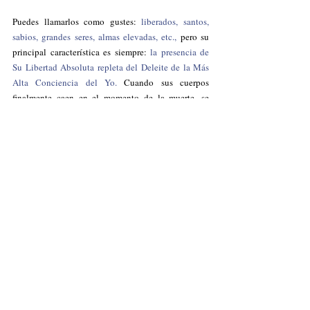
Puedes llamarlos como gustes: 
liberados, santos, 
sabios, grandes seres, almas elevadas, etc., 
pero su 
principal característica es siempre: 
la presencia de 
Su Libertad Absoluta repleta del Deleite de la Más 
Alta Conciencia del Yo. 
Cuando sus cuerpos 
finalmente caen en el momento de la muerte, se 
identifican completamente con el Señor Supremo 
por siempre (este tema es muy complejo y requeriría 
de un volumen entero el explicarlo en detalle).
En el caso de la gente que aún no está liberada, Su 
Refulgencia no se revela plenamente debido a 
Su 
poder de ocultación (tirodhāna) 
que aparece como 
múltiples impurezas sobre los espejos de los 
intelectos. 
Se ha de notar que Yogarāja está llamando a la gente 
ordinaria 
(la tercera categoría explicada 
anteriormente)
 como "animales" 
(paśu-s)
. Se les 