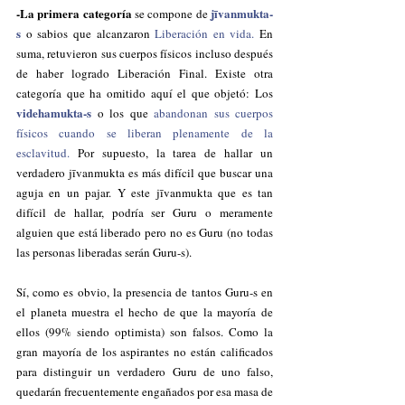
-La primera categoría
jīvanmukta-
 se compone de 
s 
o sabios que alcanzaron 
Liberación en vida.
 En 
suma, retuvieron sus cuerpos físicos incluso después 
de haber logrado Liberación Final. Existe otra 
categoría que ha omitido aquí el que objetó: Los 
videhamukta-s
 o los que 
abandonan sus cuerpos 
físicos cuando se liberan plenamente de la 
esclavitud.
 Por supuesto, la tarea de hallar un 
verdadero jīvanmukta es más difícil que buscar una 
aguja en un pajar. Y este jīvanmukta que es tan 
difícil de hallar, podría ser Guru o meramente 
alguien que está liberado pero no es Guru (no todas 
las personas liberadas serán Guru-s).  
Sí, como es obvio, la presencia de tantos Guru-s en 
el planeta muestra el hecho de que la mayoría de 
ellos (99% siendo optimista) son falsos. Como la 
gran mayoría de los aspirantes no están calificados 
para distinguir un verdadero Guru de uno falso, 
quedarán frecuentemente engañados por esa masa de 