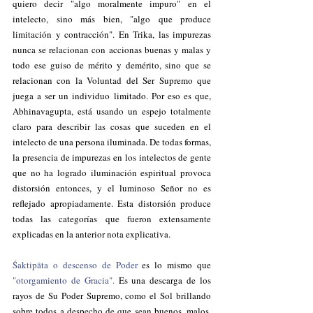
quiero decir "algo moralmente impuro" en el 
intelecto, sino más bien, "algo que produce 
limitación y contracción". En Trika, las impurezas 
nunca se relacionan con accionas buenas y malas y 
todo ese guiso de mérito y demérito, sino que se 
relacionan con la Voluntad del Ser Supremo que 
juega a ser un individuo limitado. Por eso es que, 
Abhinavagupta, está usando un espejo totalmente 
claro para describir las cosas que suceden en el 
intelecto de una persona iluminada. De todas formas, 
la presencia de impurezas en los intelectos de gente 
que no ha logrado iluminación espiritual provoca 
distorsión entonces, y el luminoso Señor no es 
reflejado apropiadamente. Esta distorsión produce 
todas las categorías que fueron extensamente 
explicadas en la anterior nota explicativa.
Śaktipāta o descenso de Poder 
es lo mismo que 
"otorgamiento de Gracia".
 Es una descarga de los 
rayos de Su Poder Supremo, como el Sol brillando 
sobre todos a despecho de que sean buenos, malos, 