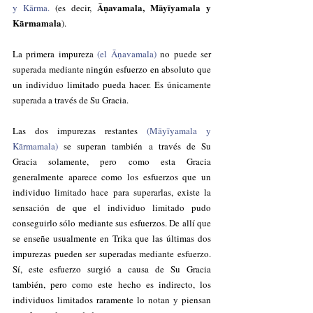
Āṇavamala, Māyīyamala y 
y Kārma.
 (es decir, 
Kārmamala
).
La primera impureza
 (el Āṇavamala) 
no puede ser 
superada mediante ningún esfuerzo en absoluto que 
un individuo limitado pueda hacer. Es únicamente 
superada a través de Su Gracia.
Las dos impurezas restantes 
(Māyīyamala y 
Kārmamala)
 se superan también a través de Su 
Gracia solamente, pero como esta Gracia 
generalmente aparece como los esfuerzos que un 
individuo limitado hace para superarlas, existe la 
sensación de que el individuo limitado pudo 
conseguirlo sólo mediante sus esfuerzos. De allí que 
se enseñe usualmente en Trika que las últimas dos 
impurezas pueden ser superadas mediante esfuerzo. 
Sí, este esfuerzo surgió a causa de Su Gracia 
también, pero como este hecho es indirecto, los 
individuos limitados raramente lo notan y piensan 