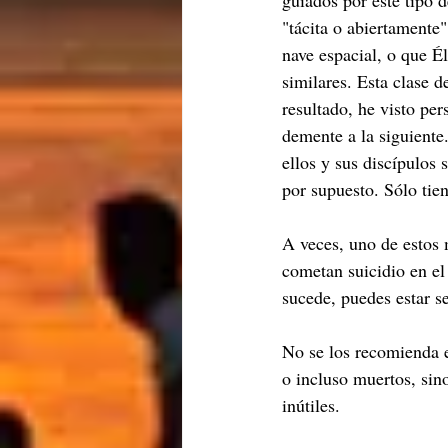
guiados por este tipo d
"tácita o abiertamente"
nave espacial, o que É
similares. Esta clase 
resultado, he visto pe
demente a la siguiente
ellos y sus discípulos
por supuesto. Sólo tie
A veces, uno de estos 
cometan suicidio en el
sucede, puedes estar s
No se los recomienda e
o incluso muertos, sin
inútiles. 