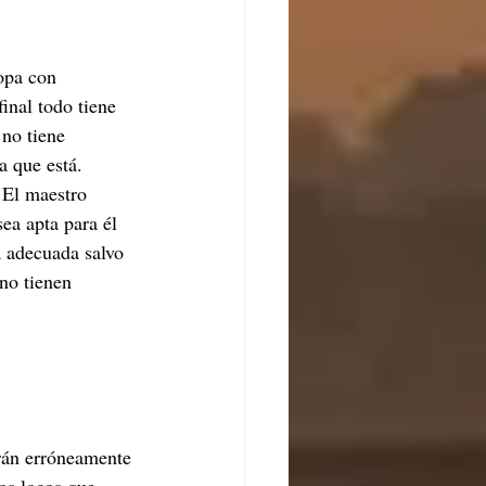
opa con 
inal todo tiene 
 no tiene 
a que está. 
 El maestro 
ea apta para él 
a adecuada salvo 
no tienen 
erán erróneamente 