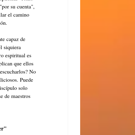
"por su cuenta", 
llar el camino 
ión. 
te capaz de 
l siquiera 
o espiritual es 
lican que ellos 
 escucharlos? No 
liciosos. Puede 
iscípulo solo 
se de maestros 
er" 