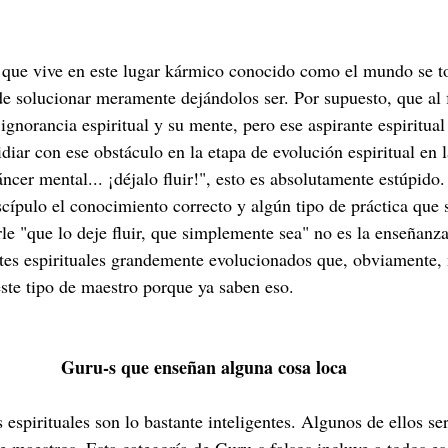
l que vive en este lugar kármico conocido como el mundo se t
 solucionar meramente dejándolos ser. Por supuesto, que al f
gnorancia espiritual y su mente, pero ese aspirante espiritual
diar con ese obstáculo en la etapa de evolución espiritual en l
ncer mental... ¡déjalo fluir!", esto es absolutamente estúpido.
scípulo el conocimiento correcto y algún tipo de práctica que s
e "que lo deje fluir, que simplemente sea" no es la enseñanz
ntes espirituales grandemente evolucionados que, obviamente, 
este tipo de maestro porque ya saben eso. 
Guru-s que enseñan alguna cosa loca
 espirituales son lo bastante inteligentes. Algunos de ellos s