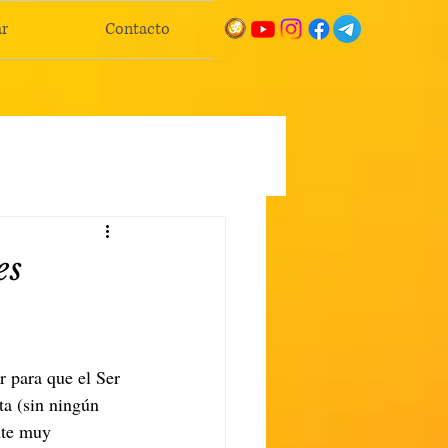
r
Contacto
es
r para que el Ser 
ta (sin ningún 
nte muy 