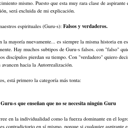
imiento mismo. Puesto que esta muy rara clase de aspirante e
ción, será excluida de mi explicación. 
Falsos y verdaderos. 
aestros espirituales (Guru-s): 
n la mayoría nuevamente... es siempre la misma historia en e
ente. Hay muchos subtipos de Guru-s falsos. con "falso" quie
os discípulos pierdan su tiempo. Con "verdadero" quiero deci
s avancen hacia la Autorrealización. 
os, está primero la categoría más tonta:
Guru-s que enseñan que no se necesita ningún Guru
cree en la individualidad como la fuerza dominante en el logro
 es contradictorio en sí mismo, porque si cualquier aspirante e