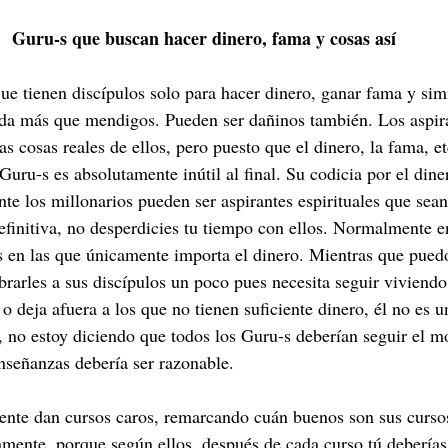
Guru-s que buscan hacer dinero, fama y cosas así
que tienen discípulos solo para hacer dinero, ganar fama y simi
ada más que mendigos. Pueden ser dañinos también. Los aspira
 cosas reales de ellos, pero puesto que el dinero, la fama, et
Guru-s es absolutamente inútil al final. Su codicia por el dine
te los millonarios pueden ser aspirantes espirituales que sean
efinitiva, no desperdicies tu tiempo con ellos. Normalmente 
s en las que únicamente importa el dinero. Mientras que pue
rarles a sus discípulos un poco pues necesita seguir viviend
o deja afuera a los que no tienen suficiente dinero, él no es 
í, no estoy diciendo que todos los Guru-s deberían seguir el mo
enseñanzas debería ser razonable.
nte dan cursos caros, remarcando cuán buenos son sus cursos
mente, porque según ellos, después de cada curso tú deberías 