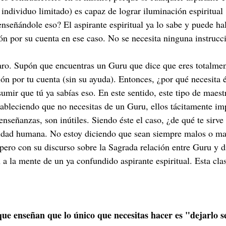
 individuo limitado) es capaz de lograr iluminación espiritual 
enseñándole eso? El aspirante espiritual ya lo sabe y puede ha
ión por su cuenta en ese caso. No se necesita ninguna instrucc
aro. Supón que encuentras un Guru que dice que eres totalmen
ón por tu cuenta (sin su ayuda). Entonces, ¿por qué necesita é
umir que tú ya sabías eso. En este sentido, este tipo de maestr
tableciendo que no necesitas de un Guru, ellos tácitamente imp
nseñanzas, son inútiles. Siendo éste el caso, ¿de qué te sirve
lidad humana. No estoy diciendo que sean siempre malos o ma
pero con su discurso sobre la Sagrada relación entre Guru y d
a la mente de un ya confundido aspirante espiritual. Esta cla
ue enseñan que lo único que necesitas hacer es "dejarlo s