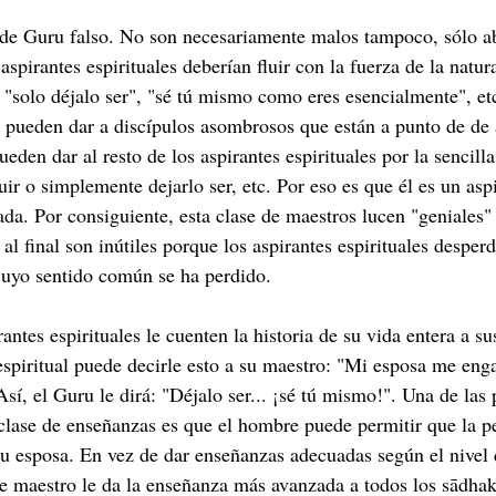
o de Guru falso. No son necesariamente malos tampoco, sólo a
spirantes espirituales deberían fluir con la fuerza de la natura
 "solo déjalo ser", "sé tú mismo como eres esencialmente", et
s pueden dar a discípulos asombrosos que están a punto de de 
ueden dar al resto de los aspirantes espirituales por la sencill
r o simplemente dejarlo ser, etc. Por eso es que él es un aspi
ada. Por consiguiente, esta clase de maestros lucen "geniales" 
al final son inútiles porque los aspirantes espirituales desper
cuyo sentido común se ha perdido. 
ntes espirituales le cuenten la historia de su vida entera a su
espiritual puede decirle esto a su maestro: "Mi esposa me eng
Así, el Guru le dirá: "Déjalo ser... ¡sé tú mismo!". Una de las 
clase de enseñanzas es que el hombre puede permitir que la p
su esposa. En vez de dar enseñanzas adecuadas según el nivel 
 de maestro le da la enseñanza más avanzada a todos los sādha