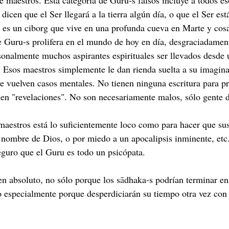
e maestros. Esta categoría de Guru-s falsos incluye a todos es
 dicen que el Ser llegará a la tierra algún día, o que el Ser est
l es un ciborg que vive en una profunda cueva en Marte y cosa
de Guru-s prolifera en el mundo de hoy en día, desgraciadame
rsonalmente muchos aspirantes espirituales ser llevados desde 
. Esos maestros simplemente le dan rienda suelta a su imagina
 se vuelven casos mentales. No tienen ninguna escritura para p
nen "revelaciones". No son necesariamente malos, sólo gente 
maestros está lo suficientemente loco como para hacer que sus
 nombre de Dios, o por miedo a un apocalipsis inminente, etc
eguro que el Guru es todo un psicópata.
n absoluto, no sólo porque los s
ā
dhaka-s podrían terminar e
o especialmente porque desperdiciarán su tiempo otra vez con 