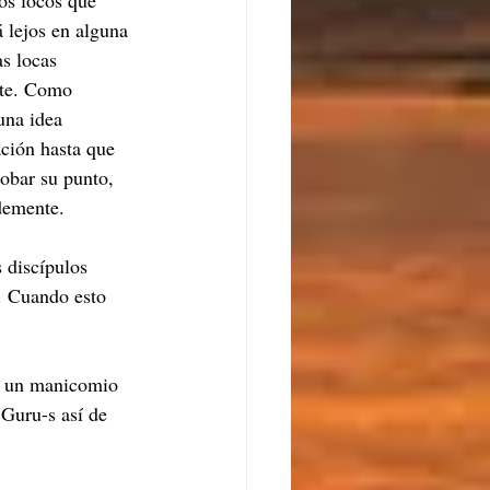
os locos que 
á lejos en alguna 
s locas 
nte. Como 
una idea 
ción hasta que 
robar su punto, 
demente.
 discípulos 
. Cuando esto 
n un manicomio 
Guru-s así de 