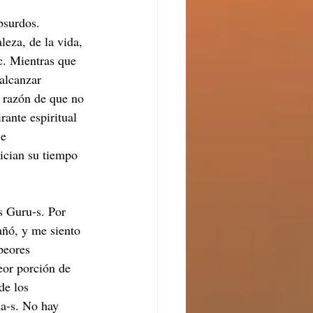
bsurdos. 
leza, de la vida, 
c. Mientras que 
alcanzar 
a razón de que no 
rante espiritual 
e 
dician su tiempo 
s Guru-s. Por 
añó, y me siento 
peores 
eor porción de 
de los 
ka-s. No hay 