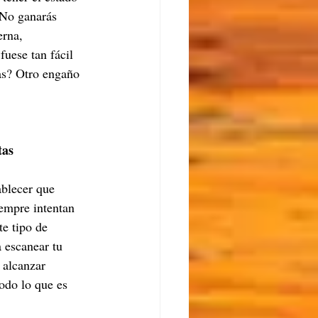
 No ganarás 
rna, 
fuese tan fácil 
as? Otro engaño 
tas
ablecer que 
empre intentan 
te tipo de 
 escanear tu 
 alcanzar 
todo lo que es 