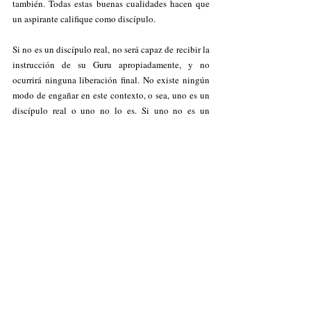
también. Todas estas buenas cualidades hacen que 
un aspirante califique como discípulo.
Si no es un discípulo real, no será capaz de recibir la 
instrucción de su Guru apropiadamente, y no 
ocurrirá ninguna liberación final. No existe ningún 
modo de engañar en este contexto, o sea, uno es un 
discípulo real o uno no lo es.
Si
uno no es un 
discípulo verdadero, el proceso de Liberación Final 
no procederá correctamente y uno permanecerá en 
esclavitud. En este caso, ¿cuál es el objeto de tener 
un Guru entonces? Uno se saldrá con la suya todo el 
tiempo como el resto de la gente ordinaria en este 
planeta, pero nunca será Libre en el más verdadero 
sentido de la palabra. 
Guru Gabriel Pradīpaka en 
El Paramārthasāra de 
Abhinavagupta