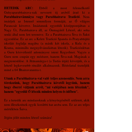
HETEDIK ARC:
Ebből a most felemelkedő
Guhyaparabhairava-nak nevezett új arcból árad ki a
Parabhairavāmnāya vagy Parabhairava Tradíció
. Nem
imádjuk az Istennő semmilyen formáját, az Ő világos
Parancsát követve. Imádatunk egyedüli középpontjában a
Nagy Úr, Parabhairava áll, az Önmagától Létező, aki soha
senki által nem lett teremtve. Ez a Parabhairava Śiva és Śakti
egyesülése. Ez az arc a Keleti Tradíció Spanda és Pratyabhijñā
iskoláit foglalja magába (a másik két iskola, a Kula és a
Krama, minimális megnyilvánulásban létezik). Tradíciónkban
a Guru közvetlenül adományoz isteni Kegyelmet. Vagyis a
Guru nem csupán egy módszer, hanem Śiva-nak Magának a
megtestesülése. A Jñānamārga-t (a Tudás útját) követjük, és a
lehető legkevesebb rituálét alkalmazzuk. Hódolattal tiszteljük
mind a 64 Bhairavatantra-t.
Utunk a Parabhairava-val való teljes azonosulás. Nem arra
törekszünk, hogy Parabhairava követői legyünk, hanem
hogy éberré váljunk arról, "mi valójában nem létezünk",
hanem "egyedül Ő létezik minden helyen és időben".
Ez a hetedik arc mindazoknak a könyörgéséből született, akik
nem illeszkednek egyik korábbi hat arcba sem. Ez az arc teljes
mértékben Śaiva.
Jöjjön jólét minden létező számára!