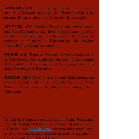
HARMADIK ARC:
Ebből az Aghora-nak nevezett arcból
áradt ki a Dakṣiṇāmnāya vagy Déli Tradíció, amely a tűz
elemmel áll kapcsolatban. Itt a fő istennő Tripurasundarī.
NEGYEDIK ARC:
Ebből a Tatpuruṣa-nak nevezett arcból
áradt ki a Pūrvāmnāya vagy Keleti Tradíció, amely a levegő
elemmel áll kapcsolatban. Ez a jól ismert Trika Shaivizmus
tradíciója. A fő istennő itt Kālasaṅkarṣiṇī, aki magában
foglalja Parā-t, Parāparā-t és Aparā-t.
ÖTÖDIK ARC:
Ebből az Īśāna-nak nevezett arcból áradt ki
az Ūrdhvāmnāya vagy Zeniti Tradíció, amely az éter elemmel
áll kapcsolatban. A fő istenségek itt Mahāpaśupata androgün
alakja, Mūlayoginī és Śāmbhava.
HATODIK ARC:
Ebből a titkos és rejtett Kālāgnirudra-nak
nevezett arcból áradt ki az Adharāmnāya vagy Nadíri
Tradíció. A fő istennők itt Mahogratārā, Vajrayoginī és
Vajravārāhī.
Én, Gabriel Pradīpaka, beavatást kaptam Svāmī Muktānanda
Paramahaṁsa-tól (1983-ban) és Svāmī Lakṣmaṇa Joo-tól
(2010-ben). Két
spirituális vonal
kereszteződik bennem. Most,
az Úr Śiva ellenállhatatlan Akaratán keresztül, megalapítom a
Szeretett Legfelsőbb Úr hetedik arcát.