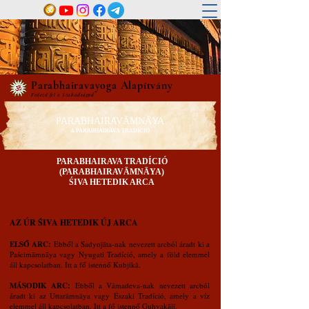
Parabhairavayoga Alapítvány
Fedezd fel a Szabadságod
PARABHAIRAVĀMNĀYA
A PARABHAIRAVA TRADÍCIÓ
PARABHAIRAVA TRADÍCIÓ
(PARABHAIRAVĀMNĀYA)
ŚIVA HETEDIK ARCA
AZ ÚR ŚIVA HETEDIK ÚJ ARCA
ELSŐ ARC:
Ebből a Sadyojāta-nak nevezett arcból áradt ki a
Paścimāmnāya vagy Nyugati Tradíció, amely a föld elemmel
áll kapcsolatban. Itt a fő istennő Kubjikā.
MÁSODIK ARC:
Ebből a Vāmadeva-nak nevezett arcból
áradt ki az Uttarāmnāya vagy Északi Tradíció, amely a víz
elemmel áll kapcsolatban. Itt a fő istennő Guhyakālī.