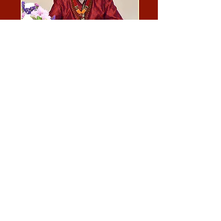
Gabriel Pradīpaka Bhagavān Nityānanda spirituális
vonalához tartozik, aki a Guru-jának a Guru-ja, Svāmī
Muktānanda Paramahaṁsa pedig a Guru-ja. Emellett
Svāmī Lakṣmaṇa Joo-t tekinti a Non-duális Kashmiri
Shaivizmus Guru-jának.
Svāmī Muktānanda Paramahaṁsa munkája által
inspirálva, aki elhozta a Non-duális Shaivizmust
Kashmir-ból a Nyugatra, Gurujī arra a küldetésre
vállalkozott, hogy bemutatja ezt a különleges Tanítást az
embereknek szerte a világon.