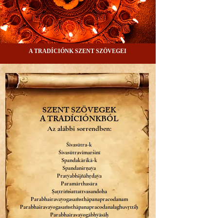
A TRADÍCIÓNK SZENT SZÖVEGEI
SZENT SZÖVEGEK
A TRADÍCIÓNKBÓL
Az alábbi sorrendben:
Śivasūtra-k
Śivasūtravimarśinī
Spandakārikā-k
Spandanirṇaya
Pratyabhijñāhṛdaya
Paramārthasāra
Ṣaṭtriṁśattattvasandoha
Parabhairavayogasaṁsthāpanapracodanam
Parabhairavayogasaṁsthāpanapracodanalaghuvṛttiḥ
Parabhairavayogābhyāsāḥ