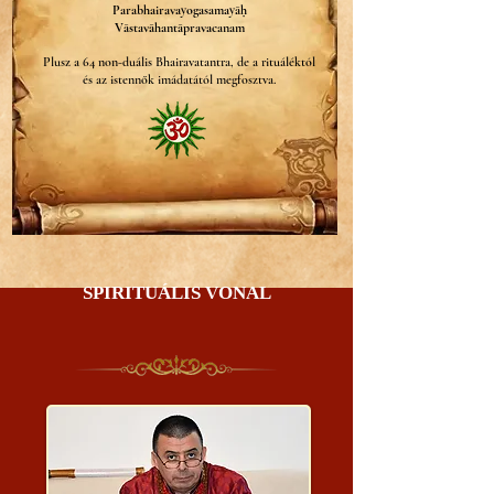
Parabhairavayogasamayāḥ
Vāstavāhantāpravacanam
Plusz a 64 non-duális Bhairavatantra, de a rituáléktól
és az istennők imádatától megfosztva.
SPIRITUÁLIS VONAL