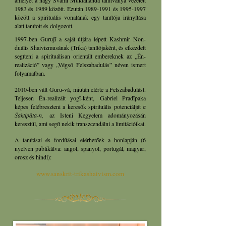
amelyet a nagy Svāmī Muktānanda tanítványa vezetett
1983 és 1989 között. Ezután
1989-1991
és
1995-1997
között a spirituális vonalának egy tanítója irányítása
alatt tanított és dolgozott.
1997-ben Gurujī a saját útjára lépett Kashmir Non-
duális Shaivizmusának (Trika) tanítójaként, és elkezdett
segíteni a spirituálisan orientált embereknek az „Én-
realizáció” vagy „Végső Felszabadulás” néven ismert
folyamatban.
2010-ben vált Guru-vá,
miután elérte a Felszabadulást.
Teljesen Én-realizált yogī-ként,
Gabriel Pradīpaka
képes felébreszteni a keresők spirituális potenciálját
a
Śaktipāta-n
,
az Isteni Kegyelem adományozásán
keresztül, ami segít nekik transzcendálni a limitációikat.
A tanításai és fordításai elérhetőek a honlapján (6
nyelven publikálva: angol, spanyol, portugál, magyar,
orosz és hindí):
www.sanskrit-trikashaivism.com