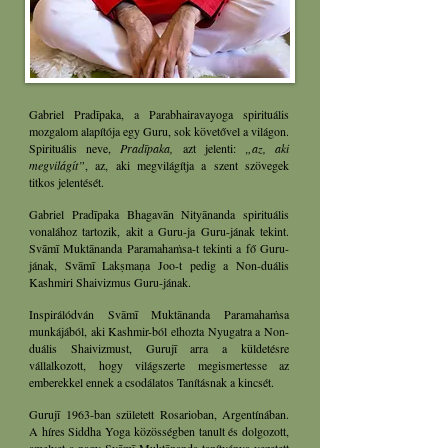
Gabriel Pradīpaka, a Parabhairavayoga spirituális
mozgalom alapítója egy Guru, sok követővel a világon.
Spirituális neve,
Pradīpaka,
azt jelenti:
„az, aki
megvilágít”
, az, aki megvilágítja a szent szövegek
titkos jelentését.
Gabriel Pradīpaka Bhagavān Nityānanda spirituális
vonalához tartozik, akit a Guru-ja Guru-jának tekint.
Svāmī Muktānanda Paramahaṁsa-t tekinti a fő Guru-
jának, Svāmī Lakṣmaṇa Joo-t pedig a Non-duális
Kashmiri Shaivizmus Guru-jának.
Inspirálódván Svāmī Muktānanda Paramahaṁsa
munkájából, aki Kashmir-ból elhozta Nyugatra a Non-
duális Shaivizmust, Gurujī arra a küldetésre
vállalkozott, hogy világszerte megismertesse az
emberekkel ennek a csodálatos Tanításnak a kincsét.
Gurujī 1963-ban született Rosarioban, Argentínában.
A híres Siddha Yoga közösségben tanult és dolgozott,