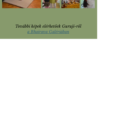
További képek elérhetőek Gurujī-ről
a Bhairava Galériában