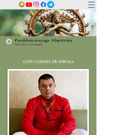
Parabhairavayoga Alapítvány
Fedezd fel a Szabadságod
PRADĪPAKA
GURU GABRIEL