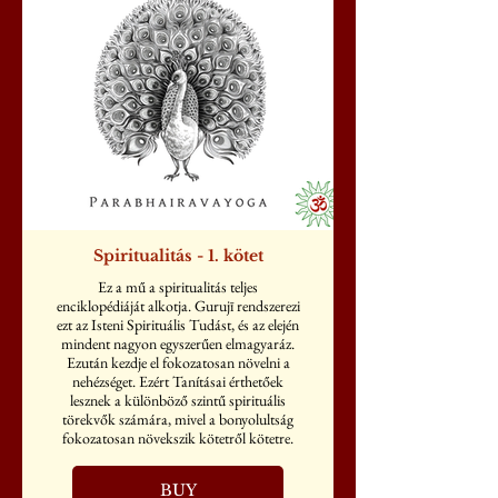
Spiritualitás - 1. kötet
Ez a mű a spiritualitás teljes
enciklopédiáját alkotja. Gurujī rendszerezi
ezt az Isteni Spirituális Tudást, és az elején
mindent nagyon egyszerűen elmagyaráz.
Ezután kezdje el fokozatosan növelni a
nehézséget. Ezért Tanításai érthetőek
lesznek a különböző szintű spirituális
törekvők számára, mivel a bonyolultság
fokozatosan növekszik kötetről kötetre.
BUY