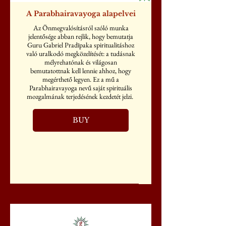
A Parabhairavayoga alapelvei
Az Önmegvalósításról szóló munka
jelentősége abban rejlik, hogy bemutatja
Guru Gabriel Pradīpaka spiritualitáshoz
való uralkodó megközelítését: a tudásnak
mélyrehatónak és világosan
bemutatottnak kell lennie ahhoz, hogy
megérthető legyen. Ez a mű a
Parabhairavayoga nevű saját spirituális
mozgalmának terjedésének kezdetét jelzi.
BUY