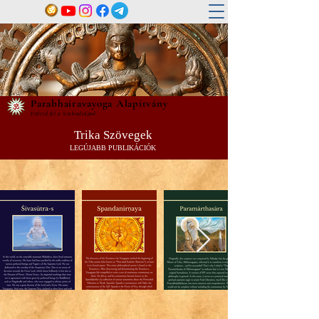
Parabhairavayoga Alapítvány
Fedezd fel a Szabadságod
Trika Szövegek
LEGÚJABB PUBLIKÁCIÓK