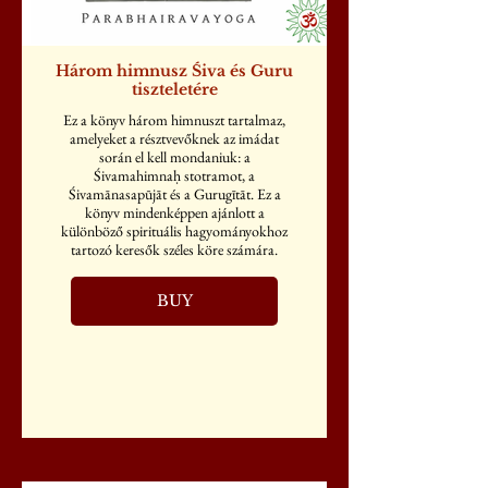
Három himnusz Śiva és Guru
tiszteletére
Ez a könyv három himnuszt tartalmaz,
amelyeket a résztvevőknek az imádat
során el kell mondaniuk: a
Śivamahimnaḥ stotramot, a
Śivamānasapūjāt és a Gurugītāt. Ez a
könyv mindenképpen ajánlott a
különböző spirituális hagyományokhoz
tartozó keresők széles köre számára.
BUY