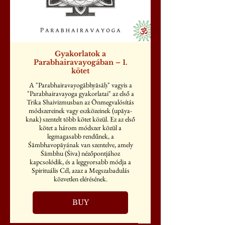
Gyakorlatok a
Parabhairavayogában – 1.
kötet
A "Parabhairavayogābhyāsāḥ" vagyis a
"Parabhairavayoga gyakorlatai" az első a
Trika Shaivizmusban az Önmegvalósítás
módszereinek vagy eszközeinek (upāya-
knak) szentelt több kötet közül. Ez az első
kötet a három módszer közül a
legmagasabb rendűnek, a
Śāmbhavopāyának van szentelve, amely
Śāmbhu (Śiva) nézőpontjához
kapcsolódik, és a leggyorsabb módja a
Spirituális Cél, azaz a Megszabadulás
közvetlen elérésének.
BUY