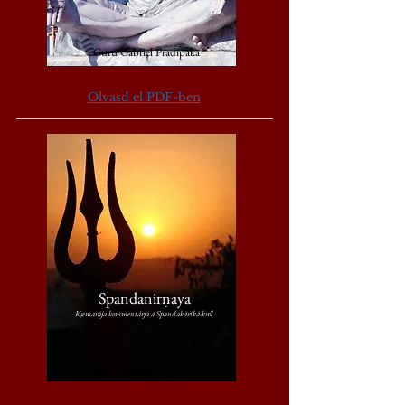
Guru Gabriel Pradīpaka
Olvasd el PDF-ben
Spandanirṇaya
Kṣemarāja kommentárja a Spandakārikā-król
Guru Gabriel Pradīpaka