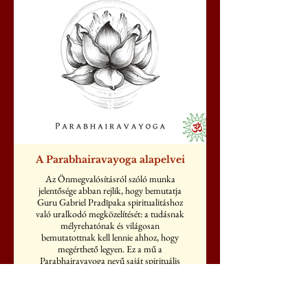
A Parabhairavayoga alapelvei
Az Önmegvalósításról szóló munka
jelentősége abban rejlik, hogy bemutatja
Guru Gabriel Pradīpaka spiritualitáshoz
való uralkodó megközelítését: a tudásnak
mélyrehatónak és világosan
bemutatottnak kell lennie ahhoz, hogy
megérthető legyen. Ez a mű a
Parabhairavayoga nevű saját spirituális
mozgalmának terjedésének kezdetét jelzi.
BUY