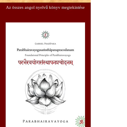
Az összes angol nyelvű könyv megtekintése