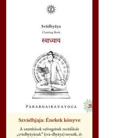
Szvádhjaja: Énekek könyve
A szentírások szövegeinek recitálását
„svādhyāyának” (sva-dhyāya) nevezik, és