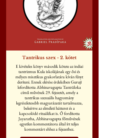
Tantrikus szex - 2. kötet
E kivételes könyv második kötete az indiai
tantrizmus Kula iskolájának egy ősi és
mélyen misztikus gyakorlatára kíván fényt
deríteni. Ennek elérése érdekében Gurujī
lefordította Abhinavagupta Tantrāloka
című művének 29. fejezetét, amely a
tantrikus szexuális hagyomány
legrészletesebb magyarázatát tartalmazza,
beleértve az elméleti hátteret és a
kapcsolódó rituálékat is. Ő fordította
Jayaratha, Abhinavagupta főművének
egyetlen kommentátora által írt teljes
kommentárt ehhez a fejezethez.