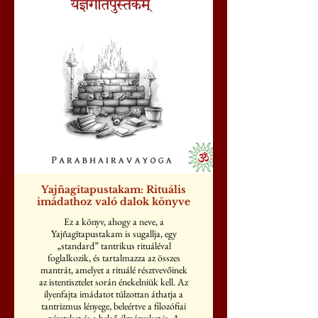
Yajñagītapustakam: Rituális
imádathoz való dalok könyve
Ez a könyv, ahogy a neve, a
Yajñagītapustakam is sugallja, egy
„standard” tantrikus rituáléval
foglalkozik, és tartalmazza az összes
mantrát, amelyet a rituálé résztvevőinek
az istentisztelet során énekelniük kell. Az
ilyenfajta imádatot túlzottan áthatja a
tantrizmus lényege, beleértve a filozófiai