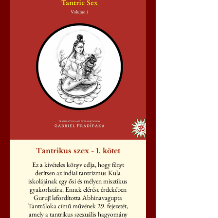
Tantrikus szex - 1. kötet
Ez a kivételes könyv célja, hogy fényt
derítsen az indiai tantrizmus Kula
iskolájának egy ősi és mélyen misztikus
gyakorlatára. Ennek elérése érdekében
Gurujī lefordította Abhinavagupta
Tantrāloka című művének 29. fejezetét,
amely a tantrikus szexuális hagyomány