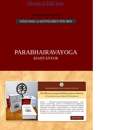
Olvasd el PDF-ben
(Hamarosan angolul)
NÉZD MEG A SZÖVEGEKET PDF-BEN
PARABHAIRAVAYOGA
KIADVÁNYOK