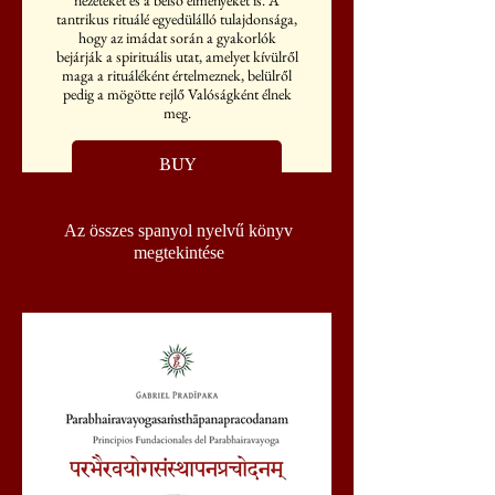
nézeteket és a belső élményeket is. A
tantrikus rituálé egyedülálló tulajdonsága,
hogy az imádat során a gyakorlók
bejárják a spirituális utat, amelyet kívülről
maga a rituáléként értelmeznek, belülről
pedig a mögötte rejlő Valóságként élnek
meg.
BUY
Az összes spanyol nyelvű könyv
megtekintése