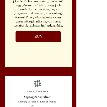
jelentése többes: szó szerint „önolvasást”
vagy „öntanulást” jelent, de egy jobb
szótári fordítás az lenne, hogy
„magunknak elmondani, ismételni vagy
felsorolni”. A gyakorlatban a jelentés
„szent szövegek, néha nagyon hosszú
szentírások felolvasására” redukálódik.
BUY