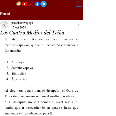
Entrada
parabhairavayoga
17 oct 2024
Los Cuatro Medios del Trika
En Shaivismo Trika existen cuatro medios o 
métodos (upāya-s) que se utilizan como vías hacia la 
Liberación:
Anupāya
Śāmbhavopāya
Śāktopāya
Āṇavopāya
Al elegir un upāya para el discípulo, el Guru de 
Trika siempre comenzará con el medio más elevado. 
Si al discípulo no le funciona el nivel mas alto, 
tendrá que ir descendiendo en upāya-s hasta que 
encuentre el más adecuado para él. 