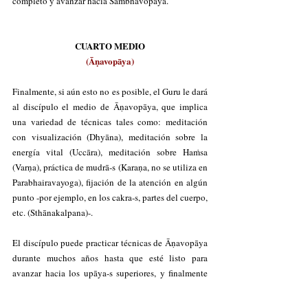
completo y avanzar hacia Śambhavopāya.
CUARTO MEDIO
(Āṇavopāya)
Finalmente, si aún esto no es posible, el Guru le dará 
al discípulo el medio de Āṇavopāya, que implica 
una variedad de técnicas tales como: meditación 
con visualización (Dhyāna), meditación sobre la 
energía vital (Uccāra), meditación sobre Haṁsa 
(Varṇa), práctica de mudrā-s (Karaṇa, no se utiliza en 
Parabhairavayoga), fijación de la atención en algún 
punto -por ejemplo, en los cakra-s, partes del cuerpo, 
etc. (Sthānakalpana)-. 
El discípulo puede practicar técnicas de Āṇavopāya 
durante muchos años hasta que esté listo para 
avanzar hacia los upāya-s superiores, y finalmente 
alcanzar Liberación. 