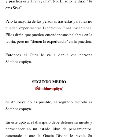
y practica este Prāṇāyāma". No. Él solo le dirá: "Tú 
eres Śiva".
Pero la mayoría de las personas tras estas palabras no 
pueden experimentar Liberación Final instantánea. 
Ellos dirán que pueden entender estas palabras en la 
teoría, pero no "tienen la experiencia" en la práctica. 
Entonces el Gurú le va a dar a esa persona 
Śāmbhavopāya.
SEGUNDO MEDIO
(Śāmbhavopāya)
Si Anupāya no es posible, el segundo método es 
Śāmbhavopāya.
En este upāya, el discípulo debe detener su mente y 
permanecer en un estado libre de pensamientos, 
esperando a que la Gracia Divina le revele Su 