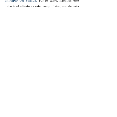
principio del Spanda.
 Por lo tanto, mientras esté 
todavía el aliento en este cuerpo físico, uno debería 
esforzarse en ser como tal Yogī. 
¡Qué Dios sea alabado siempre!
Guru Gabriel Pradīpaka
Entradas recientes
Ver todo