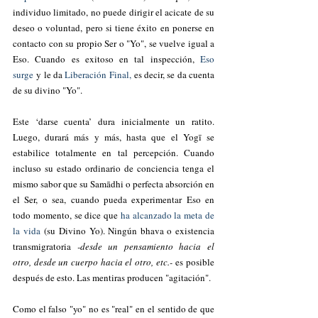
individuo limitado, no puede dirigir el acicate de su 
deseo o voluntad, pero si tiene éxito en ponerse en 
contacto con su propio Ser o "Yo", se vuelve igual a 
Eso. Cuando es exitoso en tal inspección, 
Eso 
surge
 y le da 
Liberación Final,
 es decir, se da cuenta 
de su divino "Yo". 
Este ‘darse cuenta’ dura inicialmente un ratito. 
Luego, durará más y más, hasta que el Yogī se 
estabilice totalmente en tal percepción. Cuando 
incluso su estado ordinario de conciencia
tenga el 
mismo sabor
que su Samādhi o perfecta absorción en 
el Ser, o sea, cuando pueda experimentar Eso en 
todo momento, se dice que 
ha alcanzado la meta de 
la vida
 (su Divino Yo). Ningún bhava o existencia 
transmigratoria 
-desde un pensamiento hacia el 
otro, desde un cuerpo hacia el otro, etc.-
 es posible 
después de esto. Las mentiras producen "agitación". 
Como el falso "yo" no es "real" en el sentido de que 