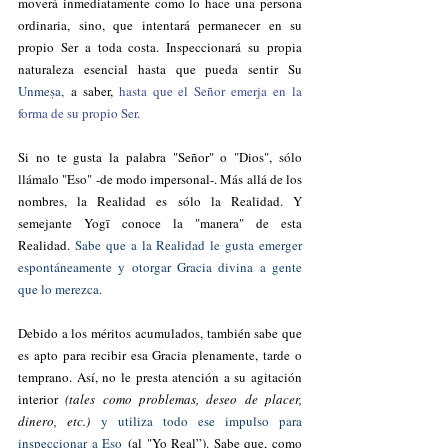
moverá inmediatamente como lo hace una persona 
ordinaria, sino, que intentará permanecer en su 
propio Ser a toda costa. Inspeccionará su propia 
naturaleza esencial hasta que pueda sentir Su 
Unmeṣa,
 a saber, 
hasta que el Señor emerja en la 
forma de su propio Ser. 
Si
 no te gusta la palabra "Señor" o "Dios", sólo 
llámalo "Eso" -de modo impersonal-. Más allá de los 
nombres, la Realidad es sólo la Realidad. Y 
semejante Yogī conoce la "manera" de esta 
Realidad. 
Sabe que a la Realidad le gusta emerger 
espontáneamente y otorgar Gracia divina a gente 
que lo merezca.
Debido a los méritos acumulados, también sabe que 
es apto para recibir esa Gracia plenamente, tarde o 
temprano. Así, no le presta atención a su agitación 
interior 
(tales como problemas, deseo de placer, 
dinero, etc.)
y utiliza todo ese impulso para 
inspeccionar a Eso
 (al "Yo Real”). Sabe que, como 