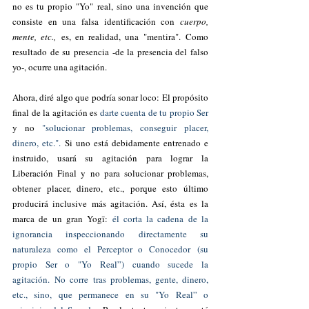
no es tu propio "Yo" real, sino una invención que 
consiste en una falsa identificación con 
cuerpo, 
mente, etc.,
 es, en realidad, una "mentira". Como 
resultado de su presencia -de la presencia del falso 
yo-, ocurre una agitación.
Ahora, diré algo que podría sonar loco: El propósito 
final de la agitación es 
darte cuenta de tu propio Ser 
y no 
"solucionar problemas, conseguir placer, 
dinero, etc.".
 Si uno está debidamente entrenado e 
instruido, usará su agitación para lograr la 
Liberación Final y no para solucionar problemas, 
obtener placer, dinero, etc., porque esto último 
producirá inclusive más agitación. Así, ésta es la 
marca de un gran Yogī: 
él corta la cadena de la 
ignorancia inspeccionando directamente su 
naturaleza como el Perceptor o Conocedor (su 
propio Ser o "Yo Real”) cuando sucede la 
agitación. No corre tras problemas, gente, dinero, 
etc., sino, que permanece en su "Yo Real” o 