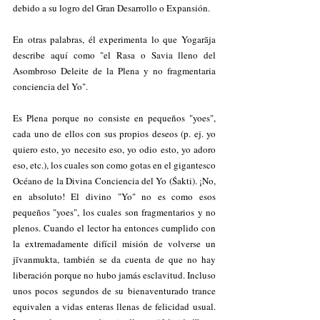
debido a su logro del Gran Desarrollo o Expansión.
En otras palabras, él experimenta lo que Yogarāja 
describe aquí como "el Rasa o Savia lleno del 
Asombroso Deleite de la Plena y no fragmentaria 
conciencia del Yo".
Es Plena porque no consiste en pequeños "yoes", 
cada uno de ellos con sus propios deseos (p. ej. yo 
quiero esto, yo necesito eso, yo odio esto, yo adoro 
eso, etc.), los cuales son como gotas en el gigantesco 
Océano de la Divina Conciencia del Yo (Śakti). ¡No, 
en absoluto! El divino "Yo" no es como esos 
pequeños "yoes", los cuales son fragmentarios y no 
plenos. Cuando el lector ha entonces cumplido con 
la extremadamente difícil misión de volverse un 
jīvanmukta, también se da cuenta de que no hay 
liberación porque no hubo jamás esclavitud. Incluso 
unos pocos segundos de su bienaventurado trance 
equivalen a vidas enteras llenas de felicidad usual. 