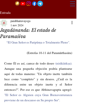
Entrada
parabhairavayoga
1 nov 2024
Jagadānanda: El estado de
Paramaśiva
“El Gran Señor es Paripūrṇa o Totalmente Pleno".
(Estrofas 10-11 del Paramārthasāra)
Como Él es así, carece de todo deseo 
(nirākāṅkṣa).
Aunque una pequeña objeción podría plantearse 
aquí de todas maneras: "Un objeto inerte también 
luce como “completo” y sin deseos. ¿Cuál es la 
diferencia entre un objeto inerte y el Señor 
entonces?". Por eso es que Abhinavagupta agregó: 
"El Señor es Alguien cuya Gran Bienaventuranza 
proviene de un descanso en Su propio Ser".