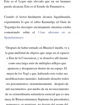
Éste es el Logro más elevado que un ser humano 
puede alcanzar. Éste es el Estado de Paramaśiva.
Cuando el lector finalmente alcanza Jagadānanda, 
experimenta lo que el sabio Kṣemarāja (el Guru de 
Yogarāja) ha descripto sucintamente mientras estaba 
comentando sobre el 
11mo aforismo en su 
Spandanirṇaya:
“Después de haber entrado en Bhairavī mudrā, ve a 
la gran multitud de objetos que surge en el espacio 
o Éter de la Conciencia, y se disuelve allí mismo 
como una larga serie de múltiples reflejos que 
aparecen y desaparecen dentro de un espejo. El 
mejor de los Yogī-s que, habiendo roto todas sus 
modificaciones mentales -habiendo disuelto todos 
sus pensamientos- instantáneamente  -después de 
mil nacimientos- por medio de un reconocimiento 
de su extraordinaria naturaleza esencial que es una 
masa de Bienaventuranza Suprema sin precedentes, 
permanece -se mantiene, no desiste del agarre del 