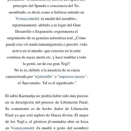
principio del Spanda o conciencia del Yo- 
asombrado, es decir, como si hubiese entrado en 
Vismayamudrā 
-la mudrā del asombro-, 
repentinamente -debido a su logro del Gran 
Desarrollo o Expansión- experimenta el 
surgimiento de su genuina naturaleza real. ¿Cómo 
puede esta vil senda transmigratoria o pravṛtti -vida 
activa en el mundo- que consiste en la serie 
continua de nacer, morir, etc. y hace temblar a toda 
la gente, ser de ese gran Yogī? 
 No lo es, debido a la ausencia de su causa 
caracterizada por 
"nijāśuddhi"
 o 
"impureza innata" 
-
el Āṇavamala-. Tal es el significado."
El sabio Kṣemarāja no podría haber sido más preciso 
en su descripción del proceso de Liberación Final. 
Su comentario es de hecho dador de Liberación 
Final ya que está repleto de Gracia divina. El mejor 
de los Yogī-s, el glorioso jīvanmukta abre su boca 
en 
Vismayamudrā
 (la mudrā o gesto del asombro) 