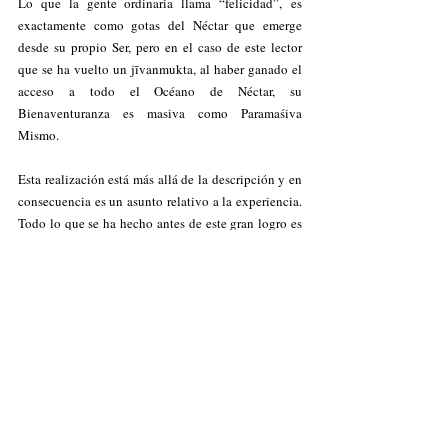
Lo que la gente ordinaria llama “felicidad”, es 
exactamente como gotas del Néctar que emerge 
desde su propio Ser, pero en el caso de este lector 
que se ha vuelto un jīvanmukta, al haber ganado el 
acceso a todo el Océano de Néctar, su 
Bienaventuranza es masiva como Paramaśiva 
Mismo.
Esta realización está más allá de la descripción y en 
consecuencia es un asunto relativo a la experiencia. 
Todo lo que se ha hecho antes de este gran logro es 
como el hacer de un sonámbulo. Esto es lo que uno 
siente: "¿Qué estuve haciendo antes?". Estuvo 
durmiendo, espiritualmente hablando.
Jagadānanda, 
Luego de realizar 
uno se da cuenta 
de que el universo está en completa unidad con 
Paramaśiva, tal como se menciona en la siguiente 
estrofa:
"El universo está en completa unidad con 