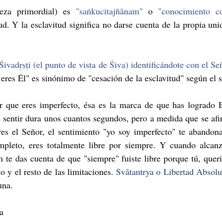
eza primordial) es 
"saṅkucitajñānam" 
o 
"conocimiento co
d. Y la esclavitud significa no darse cuenta de la propia uni
 Śivadṛṣṭi (el punto de vista de Śiva) identificándote con el Se
 eres Él" es sinónimo de "cesación de la esclavitud" según el 
r que eres imperfecto, ésa es la marca de que has logrado 
 sentir dura unos cuantos segundos, pero a medida que se afi
res el Señor, el sentimiento "yo soy imperfecto" te abandona
leto, eres totalmente libre por siempre. Y cuando alcanz
n te das cuenta de que "siempre" fuiste libre porque tú, queri
o y el resto de las limitaciones. 
Svātantrya o Libertad Absolut
una.
a