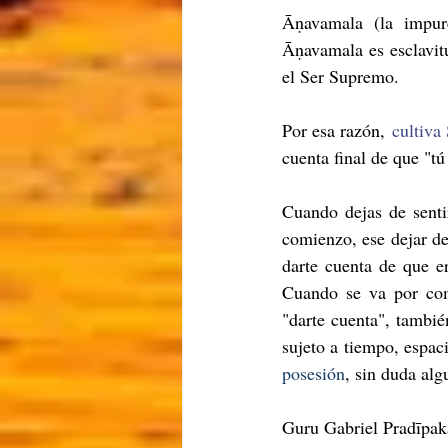
Āṇavamala (la impur
Āṇavamala es esclavitu
el Ser Supremo.
Por esa razón,
 cultiva
cuenta final de que "tú
Cuando dejas de senti
comienzo, ese dejar de
darte cuenta de que e
Cuando se va por comp
"darte cuenta", tambié
sujeto a tiempo, espaci
posesión
, sin duda alg
Guru Gabriel Pradīpak