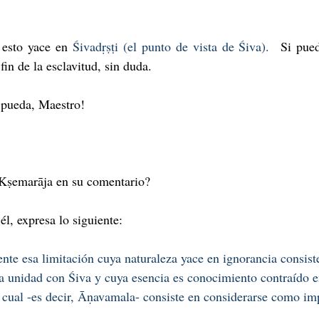
esto yace en 
Śivadṛṣṭi (el punto de vista de Śiva).
  Si pued
 fin de la esclavitud, sin duda.
 pueda, Maestro!
 Kṣemarāja en su comentario?
él, expresa lo siguiente:
nte esa limitación cuya naturaleza yace en ignorancia consist
ia unidad con Śiva y cuya esencia es conocimiento contraído e
cual -es decir, Āṇavamala- consiste en considerarse como imp