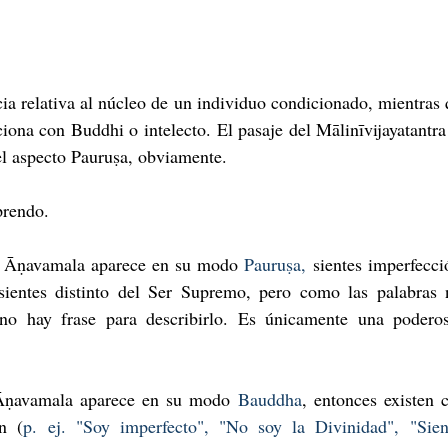
ia relativa al núcleo de un individuo condicionado, mientras 
ciona con Buddhi o intelecto. El pasaje del Mālinīvijayatantr
el aspecto Pauruṣa, obviamente.
rendo.
l Āṇavamala aparece en su modo 
Pauruṣa,
 sientes imperfecci
 sientes distinto del Ser Supremo, pero como las palabras
 no hay frase para describirlo. Es únicamente una poderos
Āṇavamala aparece en su modo
 Bauddha
, entonces existen 
ón (
p. ej. "Soy imperfecto", "No soy la Divinidad", "Sien