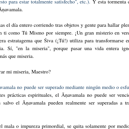
to para estar totalmente satisfecho", etc.).
 Y esta tormenta d
 Āṇavamala. 
s el día entero corriendo tras objetos y gente para hallar plen
 ti como Tú Mismo por siempre. ¡Un gran misterio en verd
ra estratagema que Śiva (¡Tú!) utiliza para transformarse en
a. Sí, "en la miseria", porque pasar una vida entera ign
más que miseria.
ar mi miseria, Maestro?
avamala no puede ser superado mediante ningún medio o esfu
es prácticas espirituales, el Āṇavamala no puede ser venci
s salvo el Āṇavamala pueden realmente ser superadas a tra
el mala o impureza primordial, se quita solamente por medi