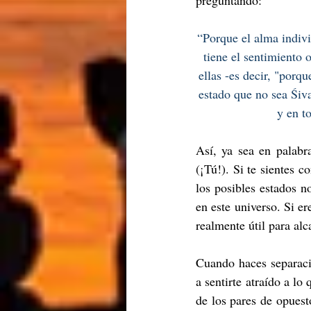
preguntando:
“Porque el alma indivi
tiene el sentimiento 
ellas -es decir, "porq
estado que no sea Śiv
y en t
Así, ya sea en palabr
(¡Tú!). Si te sientes c
los posibles estados 
en este universo. Si er
realmente útil para alc
Cuando haces separaci
a sentirte atraído a lo
de los pares de opuest