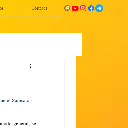
te
Contact
que el Saṁsāra -
modo general, se 