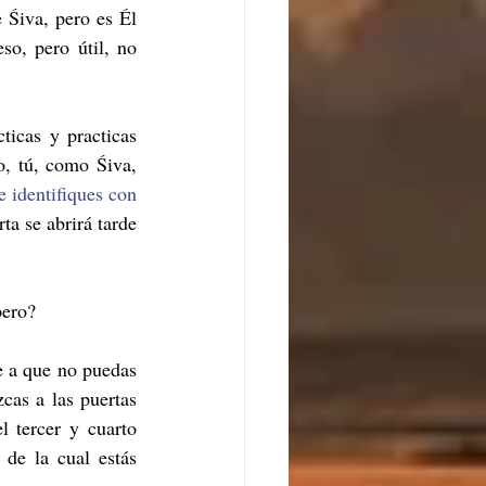
Śiva, pero es Él 
o, pero útil, no 
icas y practicas 
, tú, como Śiva, 
e identifiques con 
a se abrirá tarde 
pero?
e a que no puedas 
as a las puertas 
 tercer y cuarto 
de la cual estás 