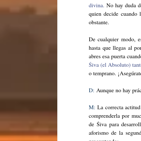
divina.
 No hay duda de
quien decide cuando l
obstante.
De cualquier modo, es
hasta que llegas al po
abres esa puerta cuand
Śiva (el Absoluto) tan
o temprano. ¡Asegúrat
D:
 Aunque no hay práct
M:
 La correcta actitu
comprenderla por much
de Śiva para desarroll
aforismo de la segund