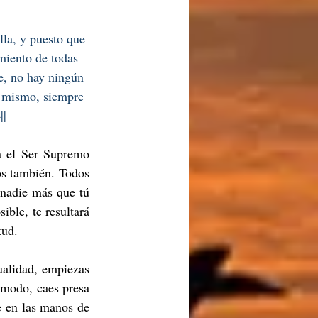
lla, y puesto que 
miento de todas 
te, no hay ningún 
r mismo, siempre 
||
a el Ser Supremo 
os también. Todos 
nadie más que tú 
ble, te resultará 
tud.
alidad, empiezas 
 modo, caes presa 
e en las manos de 