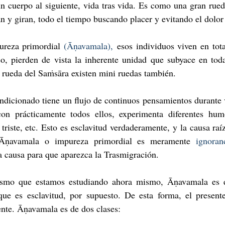
 un cuerpo al siguiente, vida tras vida. Es como una gran rued
an y giran, todo el tiempo buscando placer y evitando el dolor 
ureza primordial 
(Āṇavamala),
 esos individuos viven en tota
so, pierden de vista la inherente unidad que subyace en toda
n rueda del Saṁsāra existen mini ruedas también.
ndicionado tiene un flujo de continuos pensamientos durante vi
con prácticamente todos ellos, experimenta diferentes hum
triste, etc. Esto es esclavitud verdaderamente, y la causa raí
Āṇavamala o impureza primordial es meramente 
ignoran
la causa para que aparezca la Trasmigración.
ismo que estamos estudiando ahora mismo, Āṇavamala es e
que es esclavitud, por supuesto. De esta forma, el presente
nte. Āṇavamala es de dos clases: 