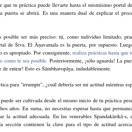
 que tu práctica puede llevarte hasta el mismísimo portal de 
a puerta se abrirá. Es una manera dual de explicar el proces
 posible ser más preciso: tú, como individuo limitado, pract
rtal de Śiva. El Āṇavamala es la puerta, por supuesto. Luego
o es apropiado. Por consiguiente, 
realiza prácticas hasta que t
to como te sea posible.
 Posteriormente, ¡sólo aguarda! La puert
e de entrar! Esto es Śāmbhavopāya, indudablemente.
ica para "irrumpir", ¿cuál debería ser mi actitud mientras es
d puede ser cultivada desde el mismo inicio de tu práctica pes
os años. En suma, no necesitas esperar hasta que permanezc
ar la actitud adecuada. En las venerables Spandakārikā-s, el
a sección contienen la clave para el tipo de actitud acerca 