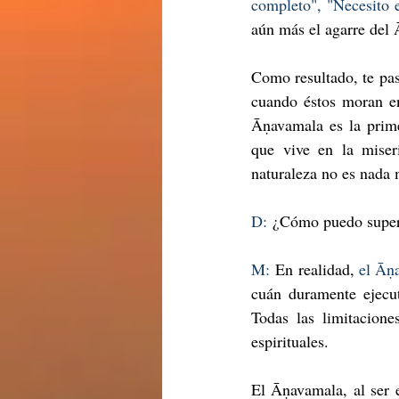
completo", "Necesito es
aún más el agarre del
Como resultado, te pasa
cuando éstos moran en
Āṇavamala es la prime
que vive en la miseri
naturaleza no es nada 
D:
 ¿Cómo puedo super
M:
 En realidad, 
el Āṇ
cuán duramente ejecut
Todas las limitacione
espirituales.
El Āṇavamala, al ser 