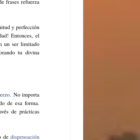
e frases refuerza 
itud y perfección 
ad! Entonces, el 
 un ser limitado 
orando tu divina 
erzo.
 No importa 
do de esa forma. 
vés de prácticas 
o de 
dispensación 