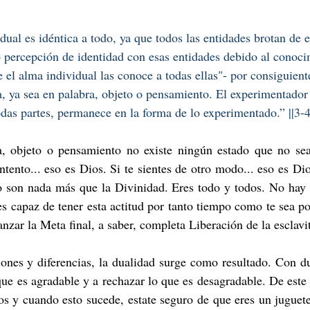
dual es idéntica a todo, ya que todos las entidades brotan de e
o percepción de identidad con esas entidades debido al conoci
ue el alma individual las conoce a todas ellas"- por consiguien
a, ya sea en palabra, objeto o pensamiento. El experimentado
odas partes, permanece en la forma de lo experimentado.” ||3-4
a, objeto o pensamiento no existe ningún estado que no se
ontento... eso es Dios. Si te sientes de otro modo... eso es Di
no son nada más que la Divinidad. Eres todo y todos. No hay 
es capaz de tener esta actitud por tanto tiempo como te sea posi
anzar la Meta final, a saber, completa Liberación de la esclavi
ones y diferencias, la dualidad surge como resultado. Con du
 que es agradable y a rechazar lo que es desagradable. De este
os y cuando esto sucede, estate seguro de que eres un juguet