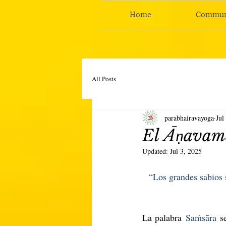
Home
Commun
All Posts
parabhairavayoga
Jul
El Āṇavam
Updated:
Jul 3, 2025
“Los grandes sabios 
La palabra
 Saṁsāra
 s