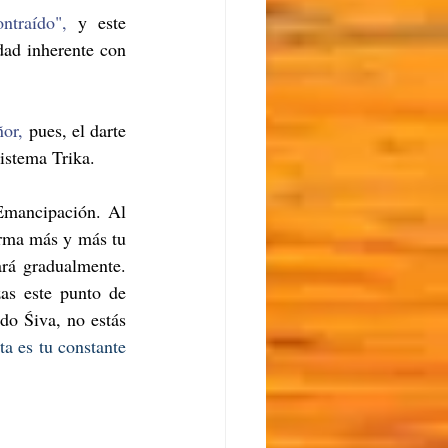
ntraído",
 y este 
dad inherente con 
ñor,
 pues, el darte 
sistema Trika. 
Emancipación. Al 
rma más y más tu 
rá gradualmente. 
as este punto de 
do Śiva, no estás 
a es tu constante 