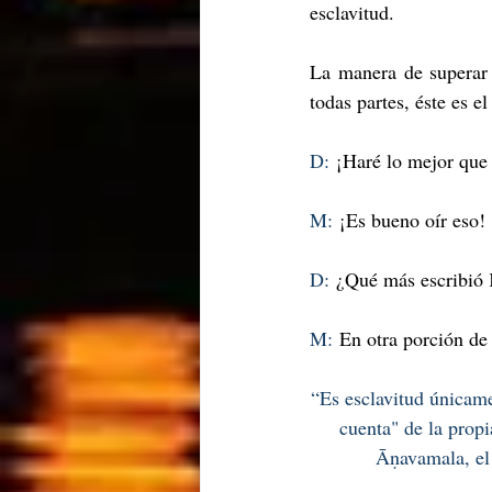
esclavitud.
La manera de superar 
todas partes, éste es el
D:
 ¡Haré lo mejor que
M:
 ¡Es bueno oír eso!
D:
 ¿Qué más escribió
M:
 En otra porción de 
“Es esclavitud únicame
cuenta" de la prop
Āṇavamala, el 