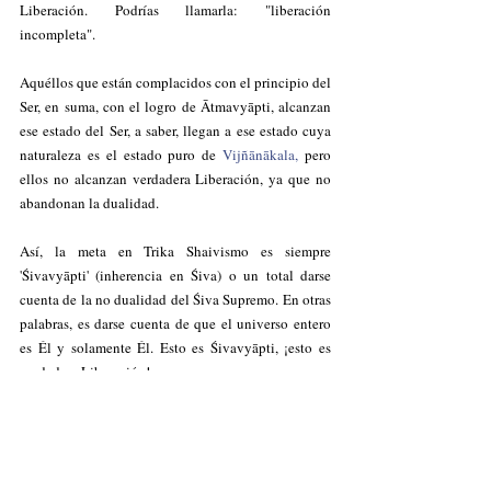
Liberación. Podrías llamarla: "liberación 
incompleta".
Aquéllos que están complacidos con el principio del 
Ser, en suma, con el logro de Ātmavyāpti, alcanzan 
ese estado del Ser, a saber, llegan a ese estado cuya 
naturaleza es el estado puro de 
Vijñānākala,
 pero 
ellos no alcanzan verdadera Liberación, ya que no 
abandonan la dualidad. 
Así, la meta en Trika Shaivismo es siempre 
'Śivavyāpti' (inherencia en Śiva) o un total darse 
cuenta de la no dualidad del Śiva Supremo. En otras 
palabras,
 es darse cuenta de que el universo entero 
es Él y solamente Él.
Esto es Śivavyāpti, ¡esto es 
verdadera Liberación!
Fuente: 
Guru Gabriel Pradīpaka en Spandanirṇaya, 
II, 3-5