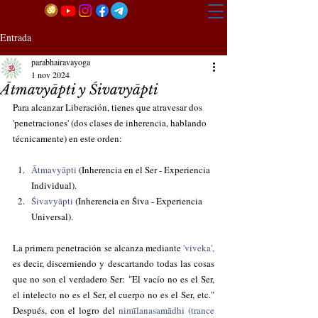
Entrada
parabhairavayoga
1 nov 2024
Ātmavyāpti y Śivavyāpti
Para alcanzar Liberación, tienes que atravesar dos 
'penetraciones' (dos clases de inherencia, hablando 
técnicamente) en este orden:
Ātmavyāpti 
(Inherencia en el Ser - Experiencia 
Individual). 
Śivavyāpti
 (Inherencia en Śiva - Experiencia 
Universal).
La primera penetración se alcanza mediante
'viveka',
es decir, discerniendo y descartando todas las cosas 
que no son el verdadero Ser: "El vacío no es el Ser, 
el intelecto no es el Ser, el cuerpo no es el Ser, etc." 
Después, con el logro del 
nimīlanasamādhi
(trance 