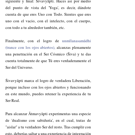
siguiente y final: Śivavyāpti. Haces así por medio 
del punto de vista del 'Yoga', es decir, dándote 
cuenta de que eres Uno con Todo. Sientes que eres 
uno con el vacio, con el intelecto, con el cuerpo, 
con todo a tu alrededor también, etc.
Finalmente, con el logro de
 unmīlanasamādhi 
(trance con los ojos abiertos),
 alcanzas plenamente 
una penetración en el Ser Cósmico (Śiva) y te das 
cuenta totalmente de que Tú eres verdaderamente el 
Ser del Universo.
Śivavyāpti marca el logro de verdadera Liberación, 
porque incluso con los ojos abiertos y funcionando 
en este mundo, puedes retener la experiencia de tu 
Ser Real.
Para alcanzar Ātmavyāpti experimentas una especie 
de 'dualismo con sabiduría', en el cual, tratas de 
"aislar" a tu verdadero Ser del resto. Tras cumplir con 
esto, deberías saltar a una experiencia de integración 