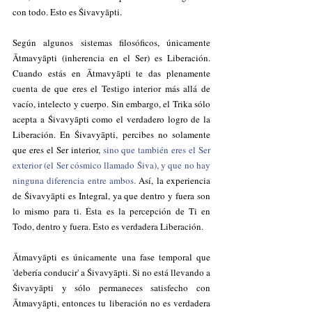
con todo. Esto es Śivavyāpti. 
Según algunos sistemas filosóficos, únicamente 
Ātmavyāpti (inherencia en el Ser) es Liberación. 
Cuando estás en Ātmavyāpti te das plenamente 
cuenta de que eres el Testigo interior más allá de 
vacío, intelecto y cuerpo. Sin embargo, el Trika sólo 
acepta a Śivavyāpti como el verdadero logro de la 
Liberación. En Śivavyāpti, percibes no solamente 
que eres el Ser interior, 
sino que también eres el Ser 
exterior (el Ser cósmico llamado Śiva), y que no hay 
ninguna diferencia entre ambos.
 Así, la experiencia 
de Śivavyāpti es Integral, ya que dentro y fuera son 
lo mismo para ti. Ésta es la percepción de Ti en 
Todo, dentro y fuera. Esto es verdadera Liberación.
Ātmavyāpti es únicamente una fase temporal que 
'debería conducir' a Śivavyāpti. Si no está llevando a 
Śivavyāpti y sólo permaneces satisfecho con 
Ātmavyāpti, entonces tu liberación no es verdadera 