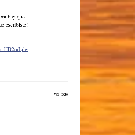
 
ora hay que 
e escribiste! 
si=HB2mLjh-
Ver todo