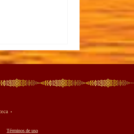
explicación de la Más
 Realidad
teca
·
Términos de uso