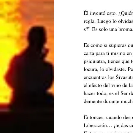
Él inventó esto. ¿Quién
regla. Luego lo olvida
s?” Es solo una broma
Es como si supieras que
carta para ti mismo en 
psiquiatra, tienes que
locura, lo olvidaste. 
encuentras los Śivasūtr
el efecto del vino de 
hacer todo, es el Ser d
demente durante muchas
Entonces, cuando despu
Liberación… ¡te das cu