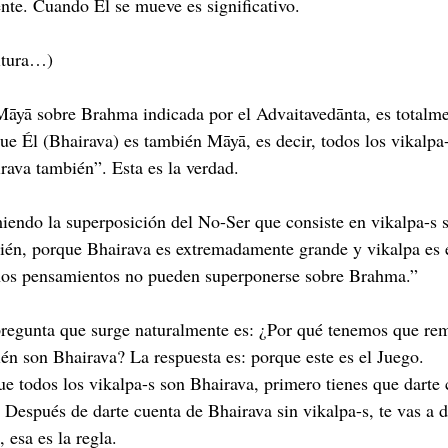
nte. Cuando Él se mueve es significativo.
ritura…)
āyā sobre Brahma indicada por el Advaitavedānta, es totalmen
ue Él (Bhairava) es también Māyā, es decir, todos los vikalpa-
ava también”. Esta es la verdad.
endo la superposición del No-Ser que consiste en vikalpa-s s
bién, porque Bhairava es extremadamente grande y vikalpa es
os pensamientos no pueden superponerse sobre Brahma.”
pregunta que surge naturalmente es: ¿Por qué tenemos que rem
ién son Bhairava? La respuesta es: porque este es el Juego.
ue todos los vikalpa-s son Bhairava, primero tienes que darte 
 Después de darte cuenta de Bhairava sin vikalpa-s, te vas a d
 esa es la regla.