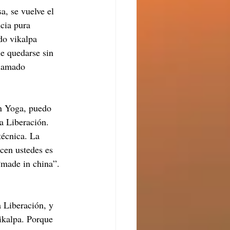
, se vuelve el 
cia pura 
do vikalpa 
ue quedarse sin 
llamado 
n Yoga, puedo 
a Liberación. 
técnica. La 
cen ustedes es 
“made in china”. 
 Liberación, y 
ikalpa. Porque 