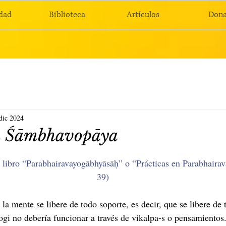
dad
Biblioteca
Artículos
Dona
dic 2024
en Śāmbhavopāya
libro “Parabhairavayogābhyāsāḥ” o “Prácticas en Parabhairav
39)
a mente se libere de todo soporte, es decir, que se libere de 
ogi no debería funcionar a través de vikalpa-s o pensamientos