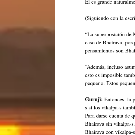
Él es grande naturalme
(Siguiendo con la esc
“La superposición de M
caso de Bhairava, porq
pensamientos son Bhair
“Además, incluso asumi
esto es imposible tam
pequeño. Estos pequeñ
Gurujī: 
Entonces, la 
s si los vikalpa-s tamb
Para darse cuenta de q
Bhairava sin vikalpa-s.
Bhairava con vikalpa-s,