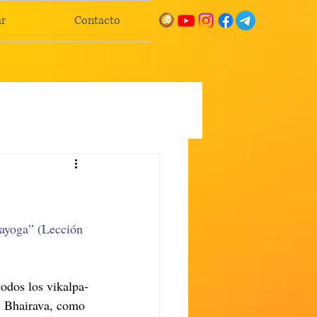
r
Contacto
ayoga” (Lección 
todos los vikalpa-
. Bhairava, como 