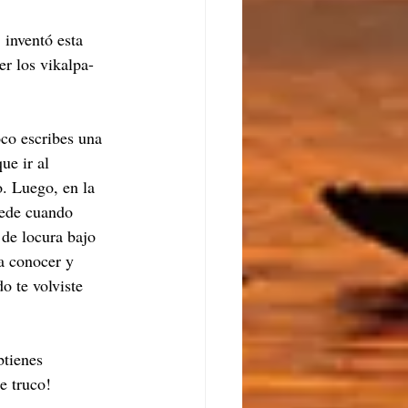
 inventó esta 
r los vikalpa-
oco escribes una 
ue ir al 
o. Luego, en la 
cede cuando 
 de locura bajo 
a conocer y 
o te volviste 
btienes 
e truco!