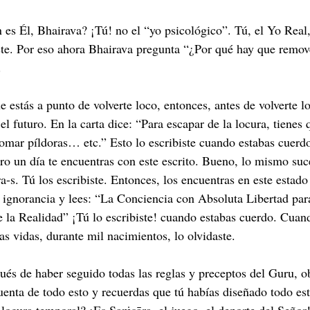
 es Él, Bhairava? ¡Tú! no el “yo psicológico”. Tú, el Yo Real,
ste. Por eso ahora Bhairava pregunta “¿Por qué hay que remove
.
 estás a punto de volverte loco, entonces, antes de volverte l
el futuro. En la carta dice: “Para escapar de la locura, tienes q
 tomar píldoras… etc.” Esto lo escribiste cuando estabas cuerd
Pero un día te encuentras con este escrito. Bueno, lo mismo su
a-s. Tú los escribiste. Entonces, los encuentras en este estado
la ignorancia y lees: “La Conciencia con Absoluta Libertad par
e la Realidad” ¡Tú lo escribiste! cuando estabas cuerdo. Cuand
 vidas, durante mil nacimientos, lo olvidaste.
és de haber seguido todas las reglas y preceptos del Guru, o
enta de todo esto y recuerdas que tú habías diseñado todo est