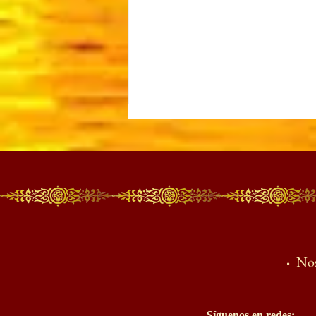
¡Realiza prácticas hasta que
te identifiques con Śiva (el
·
Nos
Absoluto) tanto como te sea
posible!
Síguenos en redes: