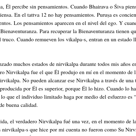
a, Él percibe sin pensamientos. Cuando Bhairava o Śiva piensa
ensa. En el tattva 12 no hay pensamientos. Puruṣa es concien
entos. Los pensamientos aparecen en el nivel del ego. Y cuan
la Bienaventuranza. Para recuperar la Bienaventuranza tienen q
l truco. Cuando remueven los vikalpa-s, entran en un estado 
nzado muchos estados de nirvikalpa durante todos mis años e
ero Nirvikalpa fue el que Él produjo en mí en el momento de l
irvikalpa. No pueden alcanzar ese Nirvikalpa a través de una 
 producida por Él es superior, porque Él lo hizo. Cuando lo ha
lo que el individuo limitado haga por medio del esfuerzo es 
de buena calidad.
ida, el verdadero Nirvikalpa fué una vez, en el momento de la
os nirvikalpa-s que hice por mi cuenta no fueron como Su Nirv