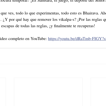
 locura temporal? ¡Es Saṁsāra, el juego, el deporte del Señor!
 que ves, todo lo que experimentas, todo esto es Bhairava. Ah
 ¿Y por qué hay que remover los vikalpa-s? ¡Por las reglas qu
 escapas de todas las reglas, ¡y finalmente te recuperas!
video completo en YouTube: 
https://youtu.be/dRaTmb-FIGY?