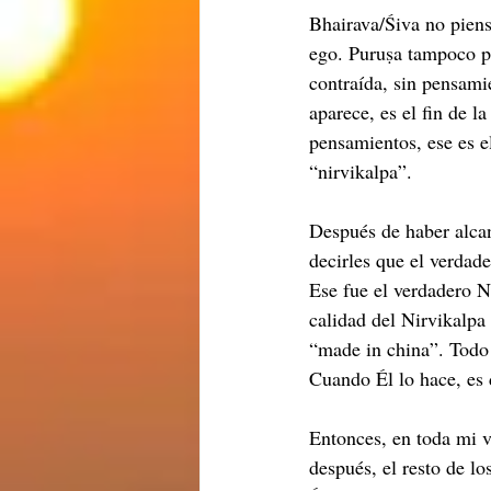
Bhairava/Śiva no piens
ego. Puruṣa tampoco pi
contraída, sin pensami
aparece, es el fin de 
pensamientos, ese es e
“nirvikalpa”.
Después de haber alca
decirles que el verdad
Ese fue el verdadero N
calidad del Nirvikalpa
“made in china”. Todo 
Cuando Él lo hace, es 
Entonces, en toda mi v
después, el resto de l