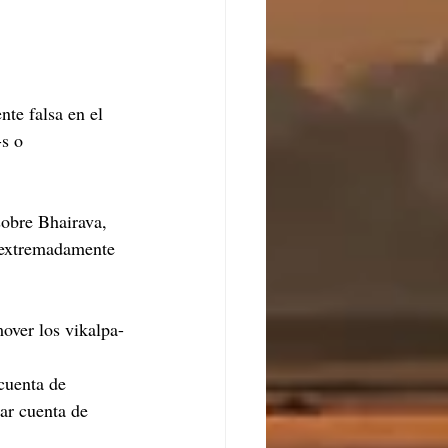
te falsa en el 
s o 
obre Bhairava, 
 extremadamente 
over los vikalpa-
cuenta de 
ar cuenta de 