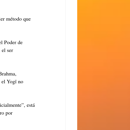
ier método que 
el Poder de 
el ser 
 Brahma, 
 el Yogī no 
icialmente”, está 
ro por 