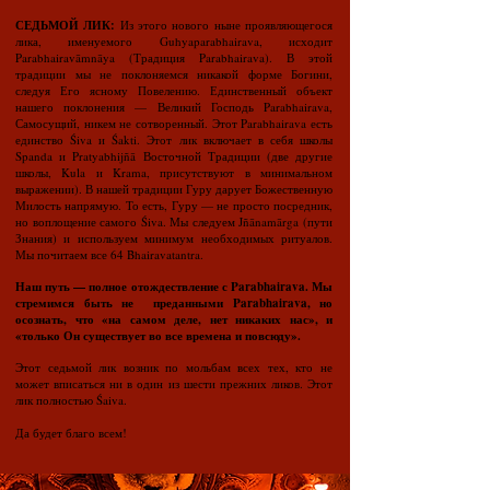
СЕДЬМОЙ ЛИК:
Из этого нового ныне проявляющегося
лика, именуемого Guhyaparabhairava, исходит
Parabhairavāmnāya (Традиция Parabhairava). В этой
традиции мы не поклоняемся никакой форме Богини,
следуя Его ясному Повелению. Единственный объект
нашего поклонения — Великий Господь Parabhairava,
Самосущий, никем не сотворенный. Этот Parabhairava есть
единство Śiva и Śakti. Этот лик включает в себя школы
Spanda и Pratyabhijñā Восточной Традиции (две другие
школы, Kula и Krama, присутствуют в минимальном
выражении). В нашей традиции Гуру дарует Божественную
Милость напрямую. То есть, Гуру — не просто посредник,
но воплощение самого Śiva. Мы следуем Jñānamārga (пути
Знания) и используем минимум необходимых ритуалов.
Мы почитаем все 64 Bhairavatantra.
Наш путь — полное отождествление с Parabhairava. Мы
стремимся быть не преданными Parabhairava, но
осознать, что «на самом деле, нет никаких нас», и
«только Он существует во все времена и повсюду».
Этот седьмой лик возник по мольбам всех тех, кто не
может вписаться ни в один из шести прежних ликов. Этот
лик полностью Śaiva.
Да будет благо всем!