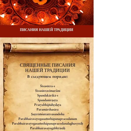
ПИСАНИЯ НАШЕЙ ТРАДИЦИИ
СВЯЩЕННЫЕ ПИСАНИЯ
НАШЕЙ ТРАДИЦИИ
В следующем порядке:
​Śivasūtra-s
Śivasūtravimarśinī
Spandakārikā-s
Spandanirṇaya
Pratyabhijñāhṛdaya
Paramārthasāra
Ṣaṭtriṁśattattvasandoha
Parabhairavayogasaṁsthāpanapracodanam
Parabhairavayogasaṁsthāpanapracodanalaghuvṛttiḥ
Parabhairavayogābhyāsāḥ