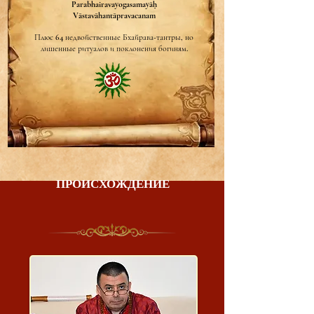
Parabhairavayogasamayāḥ
Vāstavāhantāpravacanam
Плюс 64 недвойственные Бхайрава-тантры, но
лишенные ритуалов и поклонения богиням.
ПРОИСХОЖДЕНИЕ