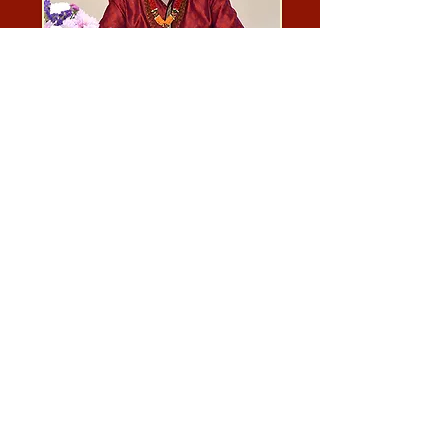
Габриэль Pradīpaka принадлежит к линии Bhagavān
Nityānanda, Гуру своего Гуру, а Svāmī Muktānanda
Paramahaṁsa является его Гуру. Он также считает
Svāmī Lakṣmaṇa Joo своим Гуру Недвойственного
Кашмирского Шиваизма.
Вдохновленный работой Svāmī Muktānanda
Paramahaṁsa, который принес Недвойственный
Шиваизм из Кашмира на Запад, Гуруджи взял на
себя миссию познакомить людей по всему миру с
сокровищем этого удивительного Учения.