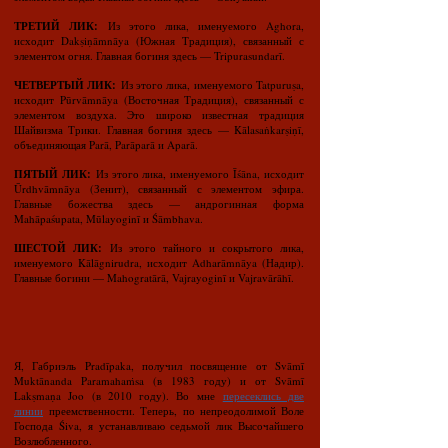
ТРЕТИЙ ЛИК:
Из этого лика, именуемого Aghora,
исходит Dakṣiṇāmnāya (Южная Традиция), связанный с
элементом огня. Главная богиня здесь — Tripurasundarī.
ЧЕТВЕРТЫЙ ЛИК:
Из этого лика, именуемого Tatpuruṣa,
исходит Pūrvāmnāya (Восточная Традиция), связанный с
элементом воздуха. Это широко известная традиция
Шайвизма Трики. Главная богиня здесь — Kālasaṅkarṣiṇī,
объединяющая Parā, Parāparā и Aparā.
ПЯТЫЙ ЛИК:
Из этого лика, именуемого Īśāna, исходит
Ūrdhvāmnāya (Зенит), связанный с элементом эфира.
Главные божества здесь — андрогинная форма
Mahāpaśupata, Mūlayoginī и Śāmbhava.
ШЕСТОЙ ЛИК:
Из этого тайного и сокрытого лика,
именуемого Kālāgnirudra, исходит Adharāmnāya (Надир).
Главные богини — Mahogratārā, Vajrayoginī и Vajravārāhī.
Я, Габриэль Pradīpaka, получил посвящение от Svāmī
Muktānanda Paramahaṁsa (в 1983 году) и от Svāmī
Lakṣmaṇa Joo (в 2010 году). Во мне
пересеклись две
линии
преемственности. Теперь, по непреодолимой Воле
Господа Śiva, я устанавливаю седьмой лик Высочайшего
Возлюбленного.