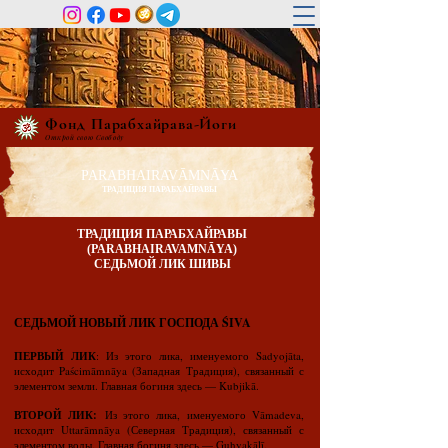
Фонд Парабхайрава-Йоги
Открой свою Свободу
PARABHAIRAVĀMNĀYA
ТРАДИЦИЯ ПАРАБХАЙРАВЫ
ТРАДИЦИЯ ПАРАБХАЙРАВЫ
(PARABHAIRAVAMNĀYA)
СЕДЬМОЙ ЛИК ШИВЫ
СЕДЬМОЙ НОВЫЙ ЛИК ГОСПОДА ŚIVA
ПЕРВЫЙ ЛИК
: Из этого лика, именуемого Sadyojāta,
исходит Paścimāmnāya (Западная Традиция), связанный с
элементом земли. Главная богиня здесь — Kubjikā.
ВТОРОЙ ЛИК:
Из этого лика, именуемого Vāmadeva,
исходит Uttarāmnāya (Северная Традиция), связанный с
элементом воды. Главная богиня здесь — Guhyakālī.