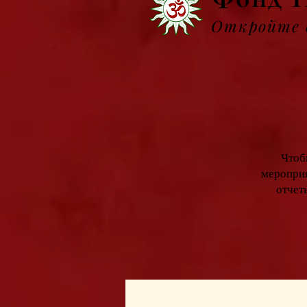
Откройте д
Чтоб
меропри
отчет