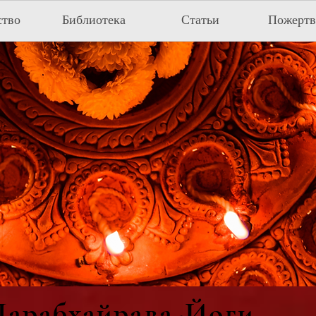
ство
Библиотека
Статьи
Пожертв
арабхайрава-Йоги