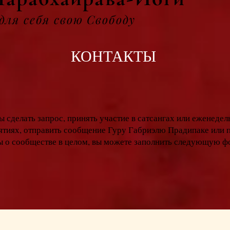
ля себя свою Свободу
КОНТАКТЫ
ы сделать запрос, принять участие в
сатсангах
или еженедел
ятиях, отправить сообщение Гуру Габриэлю
Прадипаке или
ы о сообществе в целом, вы можете заполнить следующую ф