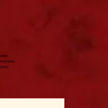
ьных
получить
орму: