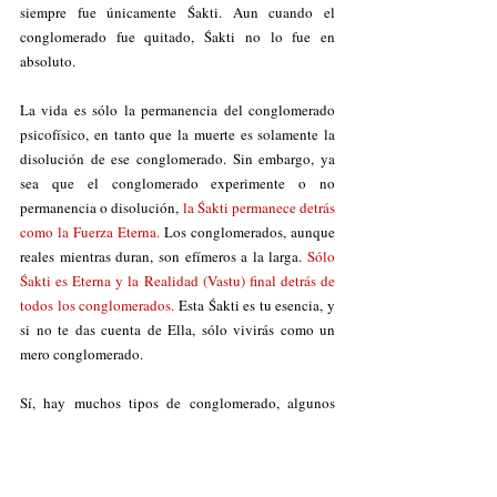
siempre fue únicamente Śakti. Aun cuando el 
conglomerado fue quitado, Śakti no lo fue en 
absoluto. 
La vida es sólo la permanencia del conglomerado 
psicofísico, en tanto que la muerte es solamente la 
disolución de ese conglomerado. Sin embargo, ya 
sea que el conglomerado experimente o no 
permanencia o disolución, 
la Śakti permanece detrás 
como la Fuerza Eterna. 
Los conglomerados, aunque 
reales mientras duran, son efímeros a la larga. 
Sólo 
Śakti es Eterna y la Realidad (Vastu) final detrás de 
todos los conglomerados.
 Esta Śakti es tu esencia, y 
si no te das cuenta de Ella, sólo vivirás como un 
mero conglomerado. 
Sí, hay muchos tipos de conglomerado, algunos 
mejores, otros peores. La mayoría de las personas 
está completamente dedicada a mejorar sus vidas 
como conglomerados limitados. Por ejemplo, 