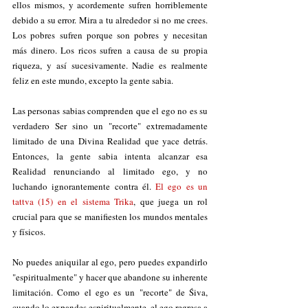
ellos mismos, y acordemente sufren horriblemente 
debido a su error. Mira a tu alrededor si no me crees. 
Los pobres sufren porque son pobres y necesitan 
más dinero. Los ricos sufren a causa de su propia 
riqueza, y así sucesivamente. Nadie es realmente 
feliz en este mundo, excepto la gente sabia. 
Las personas sabias comprenden que el ego no es su 
verdadero Ser sino un "recorte" extremadamente 
limitado de una Divina Realidad que yace detrás. 
Entonces, la gente sabia intenta alcanzar esa 
Realidad renunciando al limitado ego, y no 
luchando ignorantemente contra él. 
El ego es
un 
tattva (15) en el sistema Trika
, que juega un rol 
crucial para que se manifiesten los mundos mentales 
y físicos.
No puedes aniquilar al ego, pero puedes expandirlo 
"espiritualmente" y hacer que abandone su inherente 
limitación. Como el ego es un "recorte" de Śiva, 
cuando lo expandes espiritualmente, el ego regresa a 