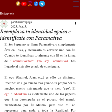
Bejegyzés
parabhairavayoga
2025. febr. 5.
Reemplaza tu identidad egoica e
identifícate con Paramaśiva
El Ser Supremo se llama Paramaśiva o simplemente 
Śiva en Trika, y alcanzarlo es volverse uno con Él. 
Cuando te identificas totalmente con Él en la forma 
de 
"Paramaśivo'ham" (Yo soy Paramaśiva)
, has 
llegado al más alto estado de conciencia. 
El ego (Gabriel, Juan, etc.) es sólo un diminuto 
"recorte" de algo mucho más grande. tu propio Ser es 
mucho, mucho más grande que tu mero "ego". El 
ego
 o 
Ahaṅkāra
 es ciertamente uno de los papeles 
que Śiva desempeña en el proceso del mundo 
manifestado por Él Mismo, pero este rol no 
representa para nada a toda la Realidad. Por 