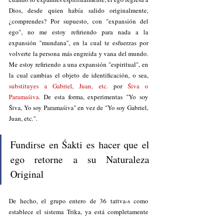
Dios, desde quien había salido originalmente, 
¿comprendes? Por supuesto, con "expansión del 
ego", no me estoy refiriendo para nada a la 
expansión "mundana", en la cual te esfuerzas por 
volverte la persona más engreída y vana del mundo. 
Me estoy refiriendo a una expansión "espiritual", en 
la cual cambias el objeto de identificación, o sea, 
substituyes a Gabriel, Juan, etc.
por 
Śiva o 
Paramaśiva
.
 De esta forma, experimentas "Yo soy 
Śiva, Yo soy Paramaśiva" en vez de "Yo soy Gabriel, 
Juan, etc.".  
Fundirse en Śakti es hacer que el 
ego retorne a su Naturaleza 
Original
De hecho, el grupo entero de 36 tattva-s como 
establece el sistema Trika, ya está completamente 