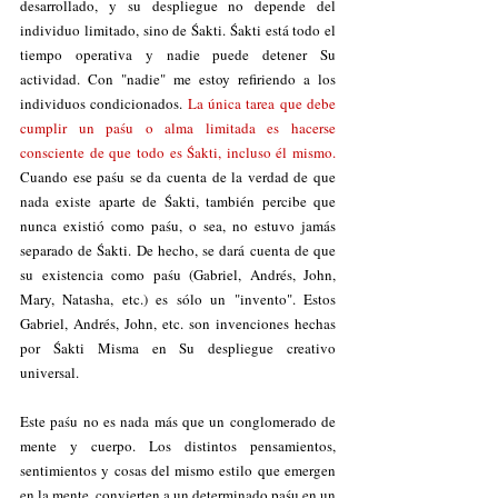
desarrollado, y su despliegue no depende del 
individuo limitado, sino de Śakti. Śakti está todo el 
tiempo operativa y nadie puede detener Su 
actividad. Con "nadie" me estoy refiriendo a los 
individuos condicionados. 
La única tarea que debe 
cumplir un paśu o alma limitada es hacerse 
consciente de que todo es Śakti, incluso él mismo.
Cuando ese paśu se da cuenta de la verdad de que 
nada existe aparte de Śakti, también percibe que 
nunca existió como paśu, o sea, no estuvo jamás 
separado de Śakti. De hecho, se dará cuenta de que 
su existencia como paśu (Gabriel, Andrés, John, 
Mary, Natasha, etc.) es sólo un "invento". Estos 
Gabriel, Andrés, John, etc. son invenciones hechas 
por Śakti Misma en Su despliegue creativo 
universal. 
Este paśu no es nada más que un conglomerado de 
mente y cuerpo. Los distintos pensamientos, 
sentimientos y cosas del mismo estilo que emergen 
en la mente, convierten a un determinado paśu en un 