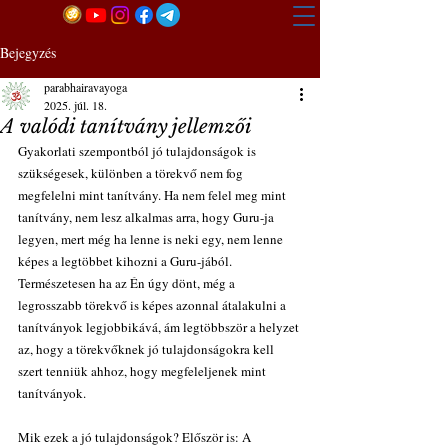
Bejegyzés
parabhairavayoga
2025. júl. 18.
A valódi tanítvány jellemzői
Gyakorlati szempontból jó tulajdonságok is 
szükségesek, különben a törekvő nem fog 
megfelelni mint tanítvány. Ha nem felel meg mint 
tanítvány, nem lesz alkalmas arra, hogy Guru-ja 
legyen, mert még ha lenne is neki egy, nem lenne 
képes a legtöbbet kihozni a Guru-jából. 
Természetesen ha az Én úgy dönt, még a 
legrosszabb törekvő is képes azonnal átalakulni a 
tanítványok legjobbikává, ám legtöbbször a helyzet 
az, hogy a törekvőknek jó tulajdonságokra kell 
szert tenniük ahhoz, hogy megfeleljenek mint 
tanítványok.
Mik ezek a jó tulajdonságok? Először is: A 