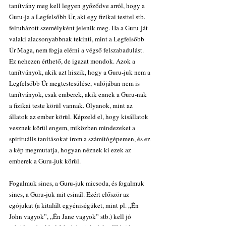
tanítvány meg kell legyen győződve arról, hogy a 
Guru-ja a Legfelsőbb Úr, aki egy fizikai testtel stb. 
felruházott személyként jelenik meg. Ha a Guru-ját 
valaki alacsonyabbnak tekinti, mint a Legfelsőbb 
Úr Maga, nem fogja elérni a végső felszabadulást. 
Ez nehezen érthető, de igazat mondok. Azok a 
tanítványok, akik azt hiszik, hogy a Guru-juk nem a 
Legfelsőbb Úr megtestesülése, valójában nem is 
tanítványok, csak emberek, akik ennek a Guru-nak 
a fizikai teste körül vannak. Olyanok, mint az 
állatok az ember körül. Képzeld el, hogy kisállatok 
vesznek körül engem, miközben mindezeket a 
spirituális tanításokat írom a számítógépemen, és ez 
a kép megmutatja, hogyan néznek ki ezek az 
emberek a Guru-juk körül.
Fogalmuk sincs, a Guru-juk micsoda, és fogalmuk 
sincs, a Guru-juk mit csinál. Ezért először az 
egójukat (a kitalált egyéniségüket, mint pl. „Én 
John vagyok”, „Én Jane vagyok” stb.) kell jó 