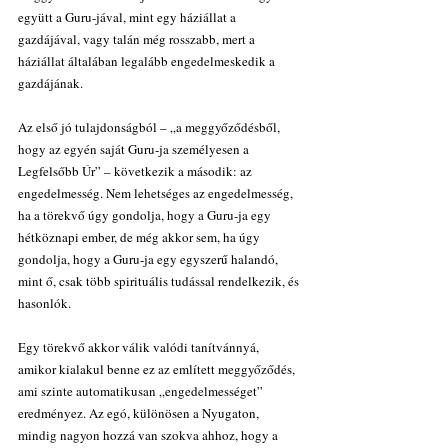
együtt a Guru-jával, mint egy háziállat a 
gazdájával, vagy talán még rosszabb, mert a 
háziállat általában legalább engedelmeskedik a 
gazdájának.
Az első jó tulajdonságból – „a meggyőződésből, 
hogy az egyén saját Guru-ja személyesen a 
Legfelsőbb Úr” – következik a második: az 
engedelmesség. Nem lehetséges az engedelmesség, 
ha a törekvő úgy gondolja, hogy a Guru-ja egy 
hétköznapi ember, de még akkor sem, ha úgy 
gondolja, hogy a Guru-ja egy egyszerű halandó, 
mint ő, csak több spirituális tudással rendelkezik, és 
hasonlók.
Egy törekvő akkor válik valódi tanítvánnyá, 
amikor kialakul benne ez az említett meggyőződés, 
ami szinte automatikusan „engedelmességet” 
eredményez. Az egó, különösen a Nyugaton, 
mindig nagyon hozzá van szokva ahhoz, hogy a 