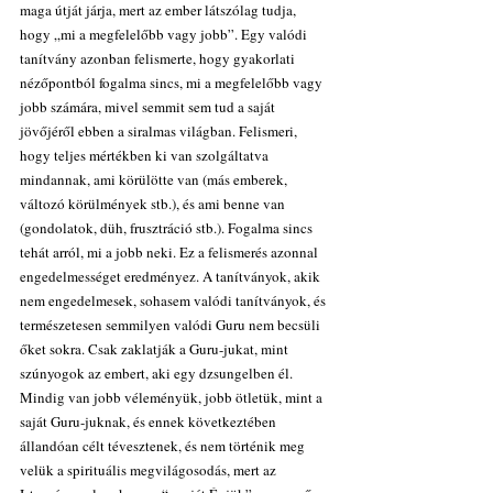
maga útját járja, mert az ember látszólag tudja, 
hogy „mi a megfelelőbb vagy jobb”. Egy valódi 
tanítvány azonban felismerte, hogy gyakorlati 
nézőpontból fogalma sincs, mi a megfelelőbb vagy 
jobb számára, mivel semmit sem tud a saját 
jövőjéről ebben a siralmas világban. Felismeri, 
hogy teljes mértékben ki van szolgáltatva 
mindannak, ami körülötte van (más emberek, 
változó körülmények stb.), és ami benne van 
(gondolatok, düh, frusztráció stb.). Fogalma sincs 
tehát arról, mi a jobb neki. Ez a felismerés azonnal 
engedelmességet eredményez. A tanítványok, akik 
nem engedelmesek, sohasem valódi tanítványok, és 
természetesen semmilyen valódi Guru nem becsüli 
őket sokra. Csak zaklatják a Guru-jukat, mint 
szúnyogok az embert, aki egy dzsungelben él. 
Mindig van jobb véleményük, jobb ötletük, mint a 
saját Guru-juknak, és ennek következtében 
állandóan célt tévesztenek, és nem történik meg 
velük a spirituális megvilágosodás, mert az 