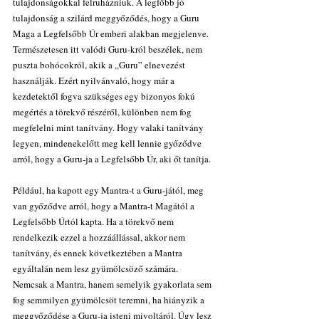
tulajdonságokkal felruházniuk. A legfőbb jó 
tulajdonság a szilárd meggyőződés, hogy a Guru 
Maga a Legfelsőbb Úr emberi alakban megjelenve. 
Természetesen itt valódi Guru-król beszélek, nem 
puszta bohócokról, akik a „Guru” elnevezést 
használják. Ezért nyilvánvaló, hogy már a 
kezdetektől fogva szükséges egy bizonyos fokú 
megértés a törekvő részéről, különben nem fog 
megfelelni mint tanítvány. Hogy valaki tanítvány 
legyen, mindenekelőtt meg kell lennie győződve 
arról, hogy a Guru-ja a Legfelsőbb Úr, aki őt tanítja.
Például, ha kapott egy Mantra-t a Guru-jától, meg 
van győződve arról, hogy a Mantra-t Magától a 
Legfelsőbb Úrtól kapta. Ha a törekvő nem 
rendelkezik ezzel a hozzáállással, akkor nem 
tanítvány, és ennek következtében a Mantra 
egyáltalán nem lesz gyümölcsöző számára. 
Nemcsak a Mantra, hanem semelyik gyakorlata sem 
fog semmilyen gyümölcsöt teremni, ha hiányzik a 
meggyőződése a Guru-ja isteni mivoltáról. Úgy lesz 