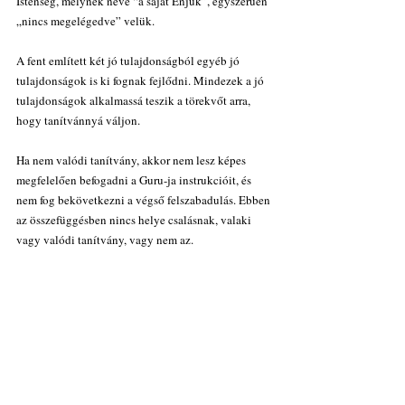
Istenség, melynek neve “a saját Énjük”, egyszerűen 
„nincs megelégedve” velük.
A fent említett két jó tulajdonságból egyéb jó 
tulajdonságok is ki fognak fejlődni. Mindezek a jó 
tulajdonságok alkalmassá teszik a törekvőt arra, 
hogy tanítvánnyá váljon.
Ha nem valódi tanítvány, akkor nem lesz képes 
megfelelően befogadni a Guru-ja instrukcióit, és 
nem fog bekövetkezni a végső felszabadulás. Ebben 
az összefüggésben nincs helye csalásnak, valaki 
vagy valódi tanítvány, vagy nem az.
Ha valaki nem valódi tanítvány, a végső 
felszabadulás folyamata nem fog megfelelően 
haladni, és az illető kötöttségben marad. Ebben az 
esetben mi értelme van annak, hogy Guru-ja 
legyen? Mindig a maga útját fogja járni, ahogyan a 
többi hétköznapi ember ezen a bolygón, de 
sohasem lesz Szabad a szó legvalódibb értelmében.